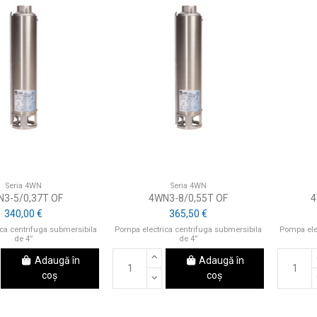
Seria 4WN
Seria 4WN
3-5/0,37T OF
4WN3-8/0,55T OF
4
340,00 €
365,50 €
ca centrifuga submersibila
Pompa electrica centrifuga submersibila
Pompa ele
de 4”
de 4”
Adaugă în
Adaugă în
coș
coș