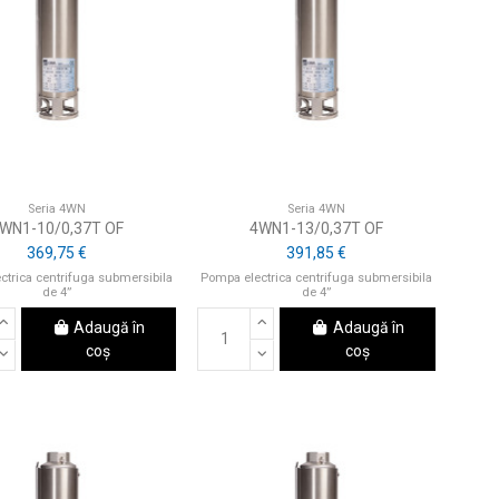
Seria 4WN
Seria 4WN
WN1-10/0,37T OF
4WN1-13/0,37T OF
369,75 €
391,85 €
ctrica centrifuga submersibila
Pompa electrica centrifuga submersibila
de 4”
de 4”
Adaugă în
Adaugă în
coș
coș