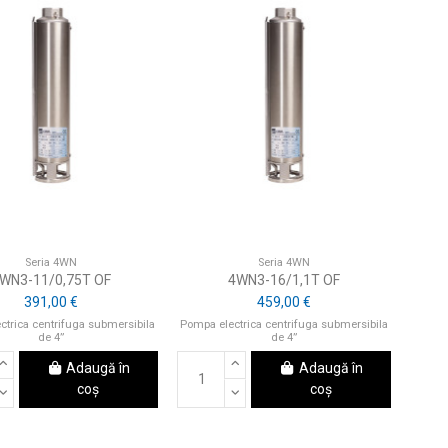
Seria 4WN
Seria 4WN
WN3-11/0,75T OF
4WN3-16/1,1T OF
391,00 €
459,00 €
ctrica centrifuga submersibila
Pompa electrica centrifuga submersibila
de 4”
de 4”
Adaugă în
Adaugă în
coș
coș