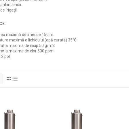
antiincendii.
e irigații.
CE:
ea maximă de imersie 150 m.
ura maximă a lichidului (apă curată) 35°C.
ația maxima de nisip 50 g/m3.
ația maxima de clor 500 ppm.
2 poli.