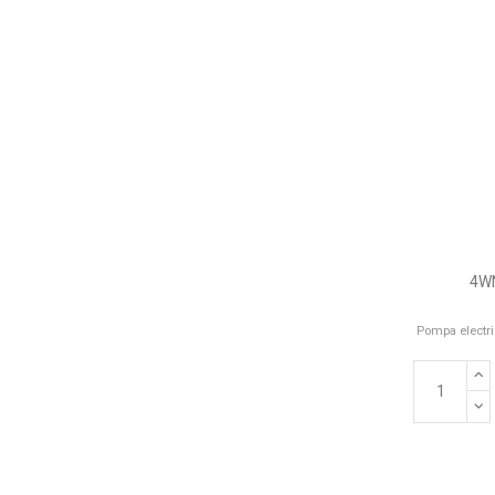
4WN
Pompa electri