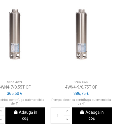
Seria 4WN
Seria 4WN
4WN4-7/0,55T OF
4WN4-9/0,75T OF
365,50 €
386,75 €
ctrica centrifuga submersibila
Pompa electrica centrifuga submersibila
de 4”
de 4”
Adaugă în
Adaugă în
coș
coș