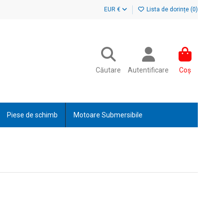
EUR €
Lista de dorințe (
0
)
Căutare
Autentificare
Coș
Piese de schimb
Motoare Submersibile