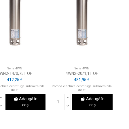
Seria 4WN
Seria 4WN
WN2-14/0,75T OF
4WN2-20/1,1T OF
412,25 €
481,95 €
ctrica centrifuga submersibila
Pompa electrica centrifuga submersibila
de 4”
de 4”
Adaugă în
Adaugă în
coș
coș