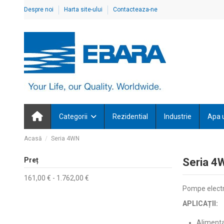
Despre noi
Harta site-ului
Contacteaza-ne
Categorii
Rezidential
Industrie
Apa 
Acasă
Seria 4WN
Preț
Seria 4
161,00 € - 1.762,00 €
Pompe electr
APLICAȚII:
Alimentar