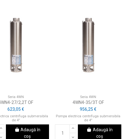
Seria 4WN
Seria 4WN
4WN4-27/2,2T OF
4WN4-35/3T OF
623,05 €
956,25 €
ctrica centrifuga submersibila
Pompa electrica centrifuga submersibila
de 4”
de 4”
Adaugă în
Adaugă în
coș
coș