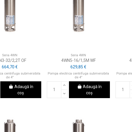
Seria 4WN
Seria 4WN
3-32/2,2T OF
4WN5-16/1,5M WF
4
664,70 €
629,85 €
ca centrifuga submersibila
Pompa electrica centrifuga submersibila
Pompa ele
de 4”
de 4”
Adaugă în
Adaugă în
coș
coș