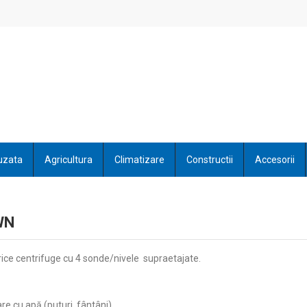
uzata
Agricultura
Climatizare
Constructii
Accesorii
WN
ice centrifuge cu 4 sonde/nivele supraetajate.
e cu apă (puturi, fântâni) .