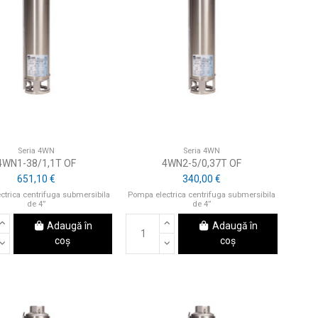
Seria 4WN
Seria 4WN
4WN1-38/1,1T OF
4WN2-5/0,37T OF
651,10 €
340,00 €
ctrica centrifuga submersibila
Pompa electrica centrifuga submersibila
de 4”
de 4”
Adaugă în
Adaugă în
coș
coș