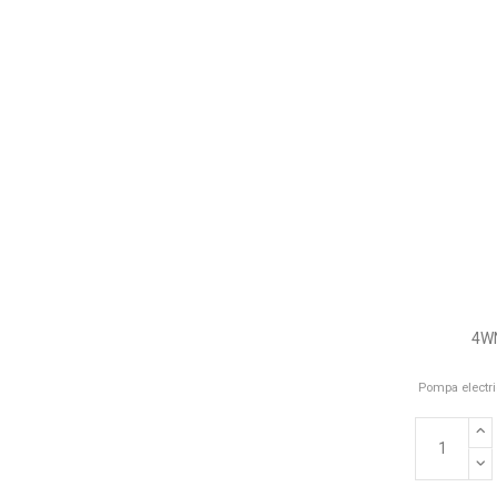
4WN
Pompa electri