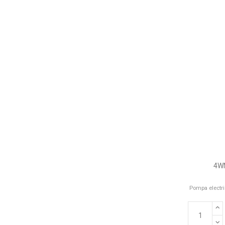
4WN
Pompa electri