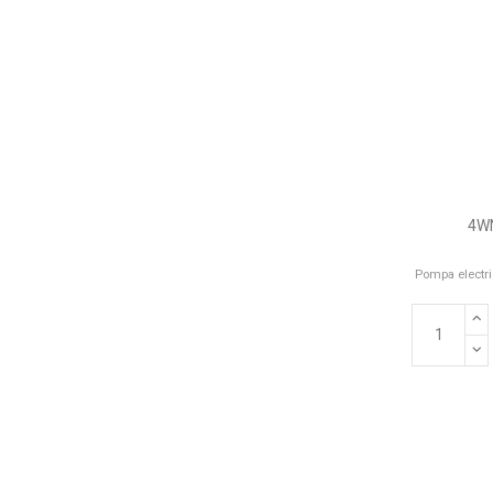
4WN
Pompa electri