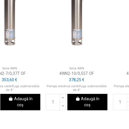
Seria 4WN
Seria 4WN
2-7/0,37T OF
4WN2-10/0,55T OF
4
353,60 €
378,25 €
ca centrifuga submersibila
Pompa electrica centrifuga submersibila
Pompa ele
de 4”
de 4”
Adaugă în
Adaugă în
coș
coș