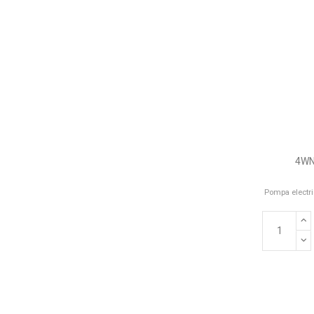
4WN
Pompa electri