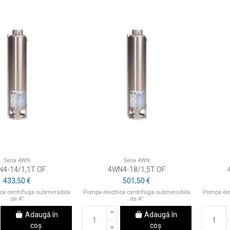
Seria 4WN
Seria 4WN
4-14/1,1T OF
4WN4-18/1,5T OF
433,50 €
501,50 €
ca centrifuga submersibila
Pompa electrica centrifuga submersibila
Pompa ele
de 4”
de 4”
Adaugă în
Adaugă în
coș
coș