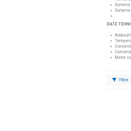
Sisteme 
Sisteme d
DATE TEHNI
Adâncim
Temperat
Concentr
Concentr
Motor cu 
Filtre