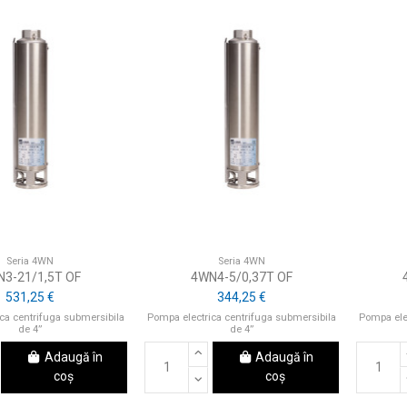
Seria 4WN
Seria 4WN
3-21/1,5T OF
4WN4-5/0,37T OF
531,25 €
344,25 €
ca centrifuga submersibila
Pompa electrica centrifuga submersibila
Pompa ele
de 4”
de 4”
Adaugă în
Adaugă în
coș
coș