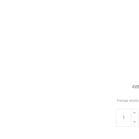
4WN
Pompa electri