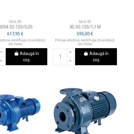
Seria 3D
Seria 3D
3DS4 32-125/0,25
3D 32-125/1,1 M
617,95 €
595,00 €
ctrica centrifuga (monobloc)
Pompa electrica centrifuga (monobloc)
din fonta
din fonta
Adaugă în
Adaugă în
coș
coș