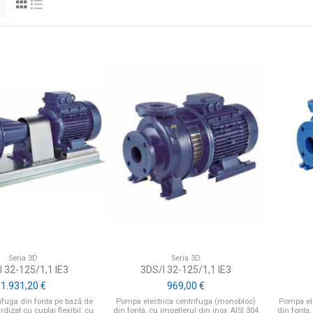
Seria 3D
Seria 3D
I 32-125/1,1 IE3
3DS/I 32-125/1,1 IE3
1.931,20 €
969,00 €
fuga din fonta pe bază de
Pompa electrica centrifuga (monobloc)
Pompa ele
dizat cu cuplaj flexibil, cu
din fonta, cu impellerul din inox AISI 304
din fonta,