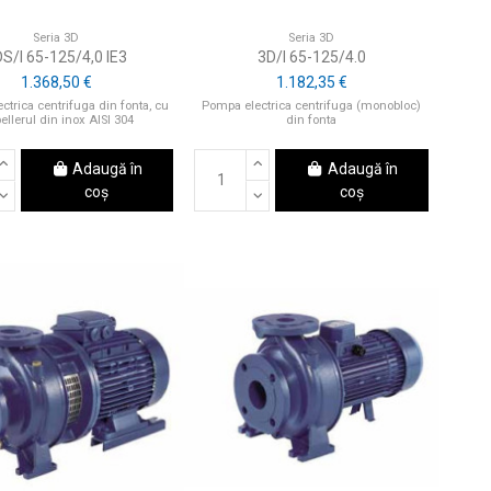
Seria 3D
Seria 3D
S/I 65-125/4,0 IE3
3D/I 65-125/4.0
1.368,50 €
1.182,35 €
trica centrifuga din fonta, cu
Pompa electrica centrifuga (monobloc)
ellerul din inox AISI 304
din fonta
Adaugă în
Adaugă în
coș
coș