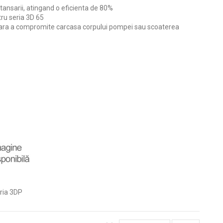
etansarii, atingand o eficienta de 80%
tru seria 3D 65
ui fara a compromite carcasa corpului pompei sau scoaterea
ria 3DP