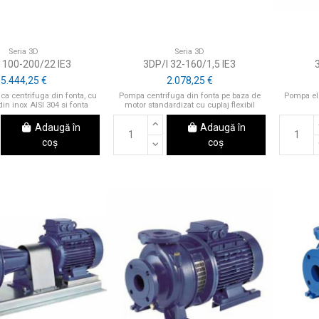
Seria 3D
Seria 3D
100-200/22 IE3
3DP/I 32-160/1,5 IE3
5.444,25 €
2.078,25 €
ca centrifuga din fonta, cu
Pompa centrifuga din fonta pe baza de
Pompa ele
din inox AISI 304 si fonta
motor standardizat cu cuplaj flexibil
Adaugă în
Adaugă în
coș
coș