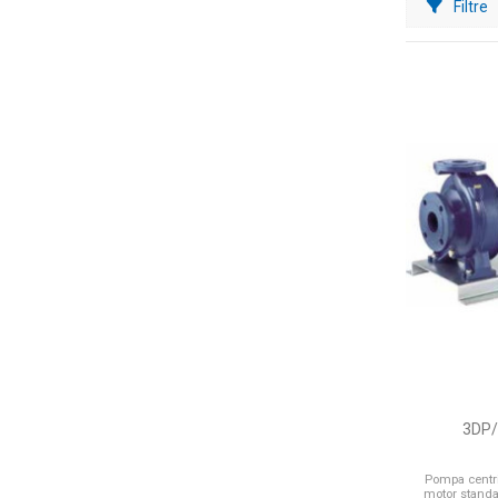
Filtre
3DP/
Pompa centri
motor standar