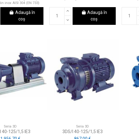
din inox AISI 304 (EN 733)
Adaugă în
Adaugă în
coș
coș
Seria 3D
Seria 3D
I 40-125/1,5 IE3
3DS/I 40-125/1,5 IE3
1.956,70 €
867,00 €