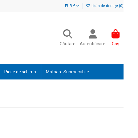
EUR €
Lista de dorințe (
0
)
Căutare
Autentificare
Coș
Piese de schimb
Motoare Submersibile