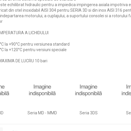
este echilibrat hidraulic pentru a impiedica impingerea axiala impotriva 
icat din otel inoxidabil AISI 304 pentru SERIA 3D si din inox AISI 316 pen
indepartarea motorului, a cuplajului, a suportului consolei si a rotorul
or
MPERATURA A LICHIDULUI
0°C la +90°C pentru versiunea standard
0°C la +120°C pentru versiuni speciale
AXIMA DE LUCRU 10 bari
3D
Seria MD - MMD
Seria 3DS
Se