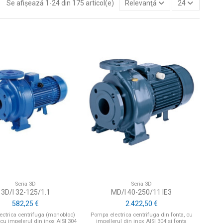
Se afișează 1-24 din 175 articol(e)
Relevanţă
24
Seria 3D
Seria 3D
3D/I 32-125/1.1
MD/I 40-250/11 IE3
582,25 €
2.422,50 €
ctrica centrifuga (monobloc)
Pompa electrica centrifuga din fonta, cu
 cu impelerul din inox AISI 304
impellerul din inox AISI 304 si fonta