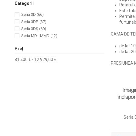
Categorii
Rotorul 
Este fabr
Seria 3D
(66)
Permite 
Seria 3DP
(37)
furtunel
Seria 3DS
(60)
GAMA DE TE
Seria MD - MMD
(12)
de la -1
Preț
de la -2
815,00 € - 12.929,00 €
PRESIUNEA M
Seria 