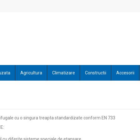
uzata
Agricultura
Climatizare
Constructii
Accesorii
D
fugale cu o singura treapta standardizate conform EN 733
E:
il cu diferite sisteme speciale de etansare