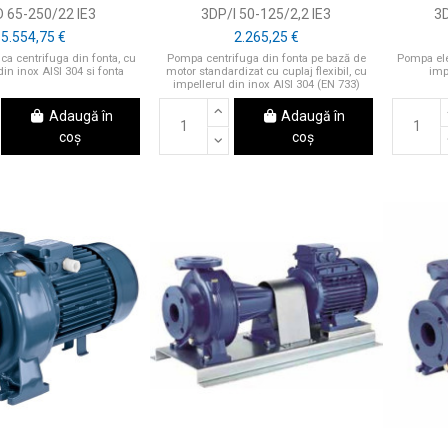
 65-250/22 IE3
3DP/I 50-125/2,2 IE3
3D
5.554,75 €
2.265,25 €
ca centrifuga din fonta, cu
Pompa centrifuga din fonta pe bază de
Pompa elec
din inox AISI 304 si fonta
motor standardizat cu cuplaj flexibil, cu
imp
impellerul din inox AISI 304 (EN 733)
Adaugă în
Adaugă în
coș
coș