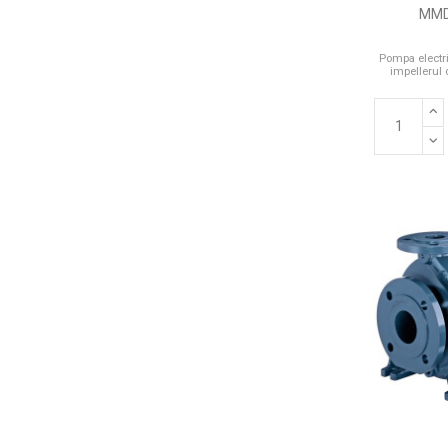
MMD
Pompa electri
impellerul 