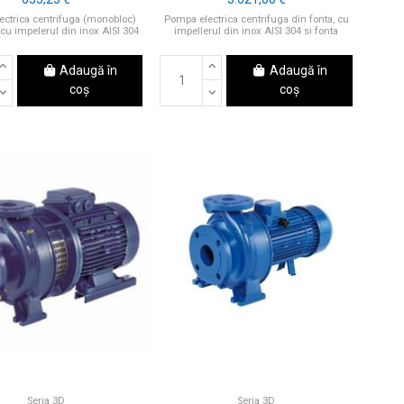
ctrica centrifuga (monobloc)
Pompa electrica centrifuga din fonta, cu
 cu impelerul din inox AISI 304
impellerul din inox AISI 304 si fonta
Adaugă în
Adaugă în
coș
coș
Seria 3D
Seria 3D