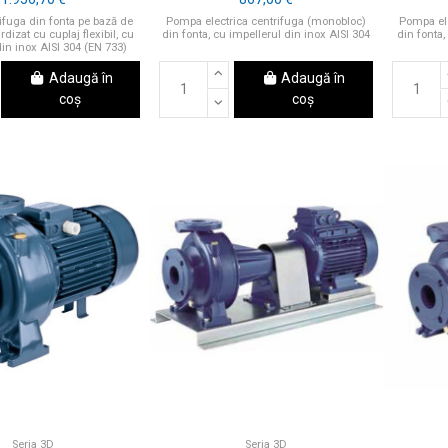
fuga din fonta pe bază de
Pompa electrica centrifuga (monobloc)
Pompa ele
dizat cu cuplaj flexibil, cu
din fonta, cu impellerul din inox AISI 304
din fonta,
din inox AISI 304 (EN 733)
Adaugă în
Adaugă în
coș
coș
Seria 3D
Seria 3D