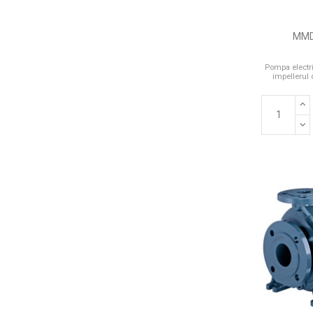
MMD
Pompa electri
impellerul 