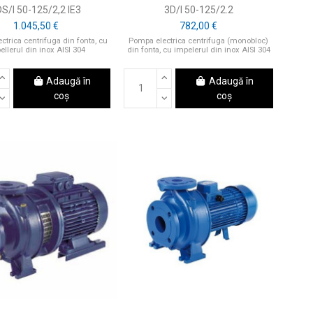
S/I 50-125/2,2 IE3
3D/I 50-125/2.2
1.045,50 €
782,00 €
trica centrifuga din fonta, cu
Pompa electrica centrifuga (monobloc)
ellerul din inox AISI 304
din fonta, cu impelerul din inox AISI 304
Adaugă în
Adaugă în
coș
coș