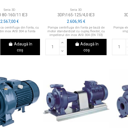
Seria 3D
Seria 3D
 80-160/11 IE3
3DP/I 65-125/4,0 IE3
3D
2.567,00 €
2.606,95 €
ca centrifuga din fonta, cu
Pompa centrifuga din fonta pe bază de
Pompa elec
din inox AISI 304 si fonta
motor standardizat cu cuplaj flexibil, cu
imp
impellerul din inox AISI 304 (EN 733)
Adaugă în
Adaugă în
coș
coș