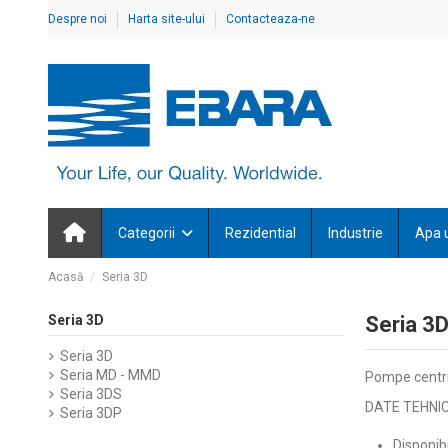
Despre noi
Harta site-ului
Contacteaza-ne
Categorii
Rezidential
Industrie
Apa 
Acasă
Seria 3D
Seria 3D
Seria 3
Seria 3D
Seria MD - MMD
Pompe centri
Seria 3DS
DATE TEHNIC
Seria 3DP
Disponib