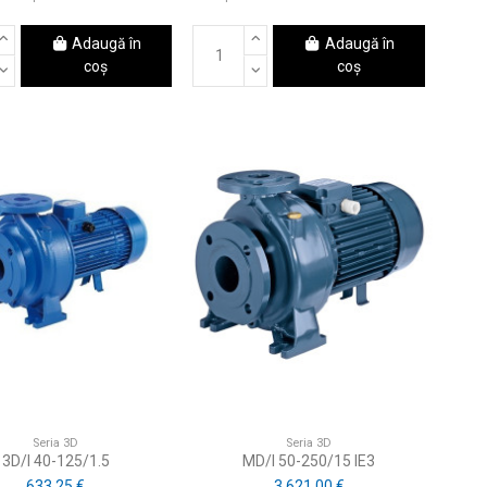
Adaugă în
Adaugă în
coș
coș
Seria 3D
Seria 3D
3D/I 40-125/1.5
MD/I 50-250/15 IE3
633,25 €
3.621,00 €