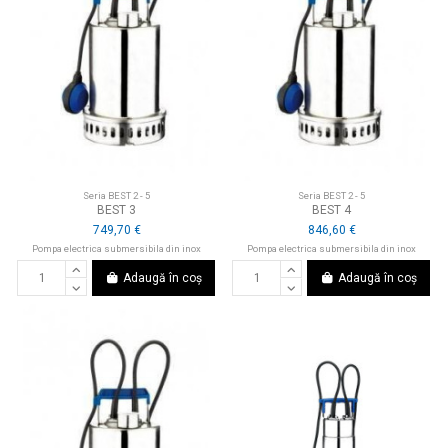
Seria BEST 2 - 5
Seria BEST 2 - 5
BEST 3
BEST 4
749,70 €
846,60 €
Pompa electrica submersibila din inox
Pompa electrica submersibila din inox
Adaugă în coș
Adaugă în coș