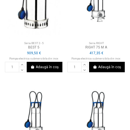
Seria BEST 2 - 5
Seria RIGHT
BEST 5
RIGHT 75 M A
909,50 €
417,35 €
Pompa electrica submersibila din inox
Pompa electrica submersibila din inox
Adaugă în coș
Adaugă în coș