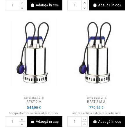
Adaugă în coș
Adaugă în coș
Seria BEST 2 - 5
Seria BEST 2 - 5
BEST 2 M
BEST 3 M A
544,00 €
770,95 €
Pompa electrica submersibila din inox
Pompa electrica submersibila din inox
Adaugă în coș
Adaugă în coș