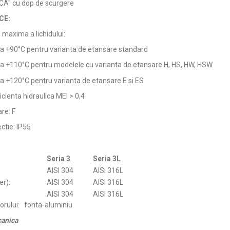
CA" cu dop de scurgere
CE:
maxima a lichidului:
C la +90°C pentru varianta de etansare standard
C la +110°C pentru modelele cu varianta de etansare H, HS, HW, HSW
 la +120°C pentru varianta de etansare E si ES
icienta hidraulica MEI > 0,4
are: F
ctie: IP55
Seria 3
Seria 3L
AISI 304
AISI 316L
er):
AISI 304
AISI 316L
AISI 304
AISI 316L
orului: fonta-aluminiu
canica