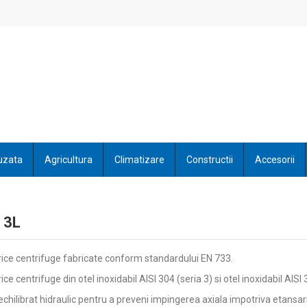
uzata
Agricultura
Climatizare
Constructii
Accesorii
- 3L
ice centrifuge fabricate conform standardului EN 733.
ce centrifuge din otel inoxidabil AISI 304 (seria 3) si otel inoxidabil AIS
echilibrat hidraulic pentru a preveni impingerea axiala impotriva etansari