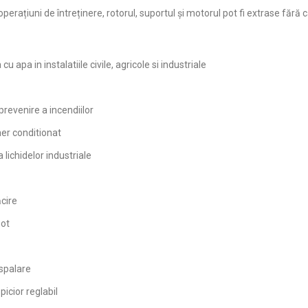
operațiuni de întreținere, rotorul, suportul și motorul pot fi extrase făr
cu apa in instalatiile civile, agricole si industriale
prevenire a incendiilor
 aer conditionat
 lichidelor industriale
ăcire
not
 spalare
picior reglabil