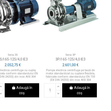
Seria 3S
Seria 3P
S/I 65-125/4,0 IE3
3P/I 65-125/4,0 IE3
2.052,75 €
2.601,00 €
ectrica centrifuga cu cuplaj
Pompa electrica centrifuga pe bază de
ricata conform standardului EN
motor standardizat cu cuplare flexibila,
DIN 24255) din inox AISI 304
fabricata conform standardului EN 733
(EX DIN 24255) din inox AISI 304
Adaugă în
Adaugă în
coș
coș