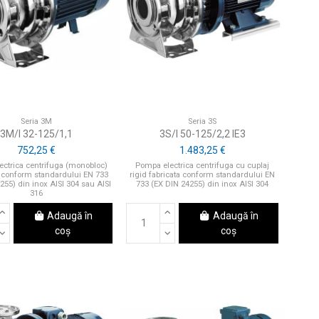
Seria 3M
Seria 3S
3M/I 32-125/1,1
3S/I 50-125/2,2 IE3
752,25 €
1.483,25 €
ctrica centrifuga (monobloc)
Pompa electrica centrifuga cu cuplaj
 conform standardului EN 733
rigid fabricata conform standardului EN
255) din inox AISI 304 sau AISI
733 (EX DIN 24255) din inox AISI 304
316
Adaugă în
Adaugă în
coș
coș