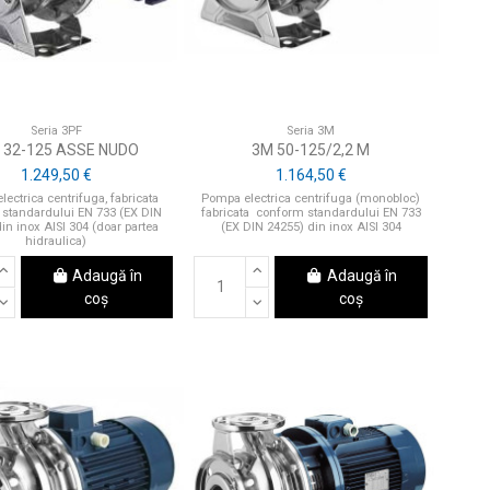
Seria 3PF
Seria 3M
 32-125 ASSE NUDO
3M 50-125/2,2 M
1.249,50 €
1.164,50 €
ectrica centrifuga, fabricata
Pompa electrica centrifuga (monobloc)
standardului EN 733 (EX DIN
fabricata conform standardului EN 733
in inox AISI 304 (doar partea
(EX DIN 24255) din inox AISI 304
hidraulica)
Adaugă în
Adaugă în
coș
coș