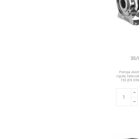
3S/I
Pompa electr
rigida, fabric
733 (EX DIN