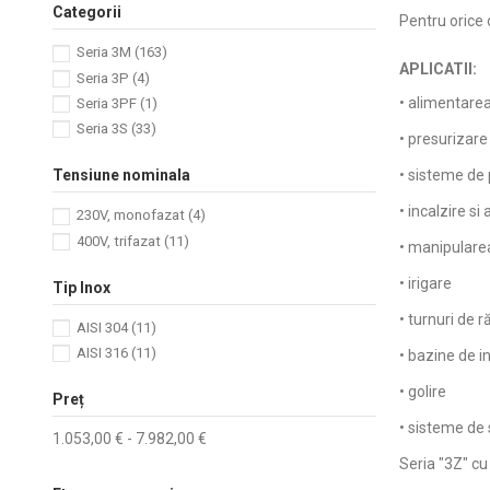
Categorii
Pentru orice 
Seria 3M
(163)
APLICATII:
Seria 3P
(4)
• alimentarea 
Seria 3PF
(1)
Seria 3S
(33)
• presurizare
• sisteme de 
Tensiune nominala
• incalzire si
230V, monofazat
(4)
400V, trifazat
(11)
• manipularea
• irigare
Tip Inox
• turnuri de r
AISI 304
(11)
AISI 316
(11)
• bazine de i
• golire
Preț
• sisteme de
1.053,00 € - 7.982,00 €
Seria "3Z" cu 