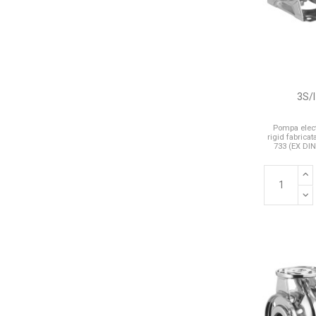
3S/I
Pompa elect
rigid fabrica
733 (EX DIN