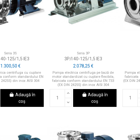
Seria 3S
Seria 3P
 40-125/1,5 IE3
3P/I 40-125/1,5 IE3
1.300,50 €
2.078,25 €
ica centrifuga cu cuplare
Pompa electrica centrifuga pe bază de
Pompa ele
ata conform standardului EN
motor standardizat cu cuplare flexibila,
fabricata
 24255) din inox AISI 304
fabricata conform standardului EN 733
(EX DIN 24
(EX DIN 24255) din inox AISI 304
Adaugă în
Adaugă în
coș
coș