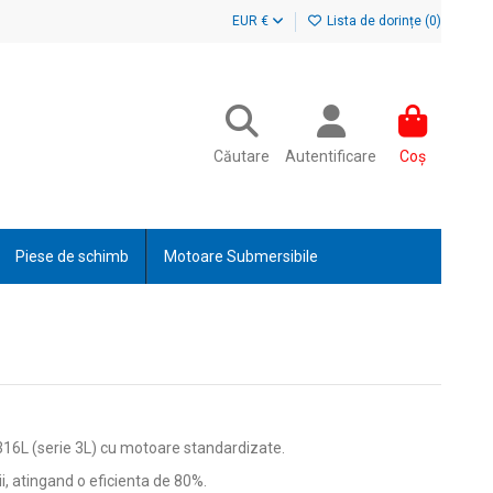
EUR €
Lista de dorințe (
0
)
Căutare
Autentificare
Coș
Piese de schimb
Motoare Submersibile
I 316L (serie 3L) cu motoare standardizate.
i, atingand o eficienta de 80%.