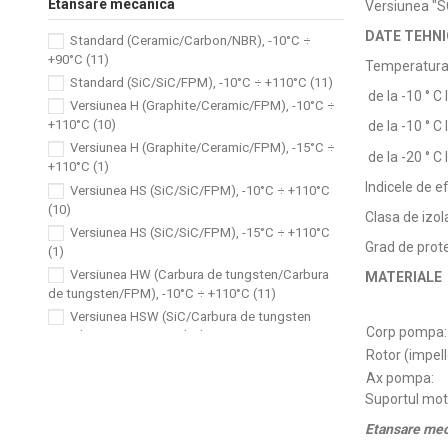
Etansare mecanica
Versiunea "S
DATE TEHNI
Standard (Ceramic/Carbon/NBR), -10°C ÷
+90°C
(11)
Temperatura 
Standard (SiC/SiC/FPM), -10°C ÷ +110°C
(11)
de la -10 ° 
Versiunea H (Graphite/Ceramic/FPM), -10°C ÷
+110°C
(10)
de la -10 ° 
Versiunea H (Graphite/Ceramic/FPM), -15°C ÷
de la -20 ° C
+110°C
(1)
Indicele de ef
Versiunea HS (SiC/SiC/FPM), -10°C ÷ +110°C
(10)
Clasa de izol
Versiunea HS (SiC/SiC/FPM), -15°C ÷ +110°C
Grad de prote
(1)
Versiunea HW (Carbura de tungsten/Carbura
MATERIALE
de tungsten/FPM), -10°C ÷ +110°C
(11)
Versiunea HSW (SiC/Carbura de tungsten
Corp pompa:
/FPM), -10°C ÷ +110°C
(11)
Rotor (impell
Versiunea E (Graphite/Ceramic/EPDM), -20°C ÷
Ax pompa
:
+120°C
(11)
Suportul mot
Versiunea Q1AEGG (SiC/Carbon
metalizat/EPDM), -10°C ÷ +90°C
(5)
Etansare me
Versiunea Q1U3EGG (SiC/Carbura de