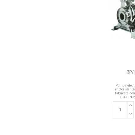
3P/I
Pompa electr
motor standar
fabricata co
(EX DIN 2