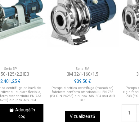
Seria 3P
Seria 3M
 50-125/2,2 IE3
3M 32/I-160/1,5
3
2.401,25 €
909,50 €
ica centrifuga pe bază de
Pompa electrica centrifuga (monobloc)
Pompa el
dizat cu cuplare flexibila,
fabricata conform standardului EN 733
rigid fab
nform standardului EN 733
(EX DIN 24255) din inox AISI 304 sau AISI
733 (EX 
4255) din inox AISI 304
316
Adaugă în
coș
Vizualizează