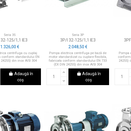
Seria 3S
Seria 3P
 32-125/1,1 IE3
3P/I 32-125/1,1 IE3
3PF
1.326,00 €
2.048,50 €
rica centrifuga cu cuplaj
Pompa electrica centrifuga pe bază de
Pompa el
ta conform standardului EN
motor standardizat cu cuplare flexibila,
conform 
 24255) din inox AISI 304
fabricata conform standardului EN 733
24255) d
(EX DIN 24255) din inox AISI 304
Adaugă în
Adaugă în
coș
coș