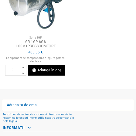
Seria 1GP
GR.1GP AGA
1.00M+PRESSCOMFORT
408,85 €
Echipament de pompare cu o singura pompa
electrica
Adaugă în coș
Te poti dezabona in orice moment. Pentru aceasta te
rugam sa folosesti informatiile noastre de contact din
nota legala.
INFORMATII