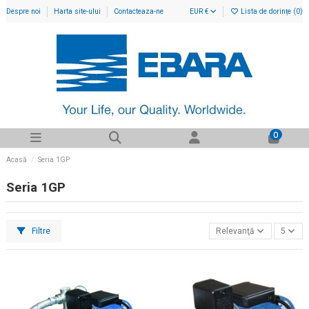
Despre noi
Harta site-ului
Contacteaza-ne
EUR €
Lista de dorințe (
0
)
0
Acasă
Seria 1GP
Seria 1GP
Filtre
Relevanţă
5