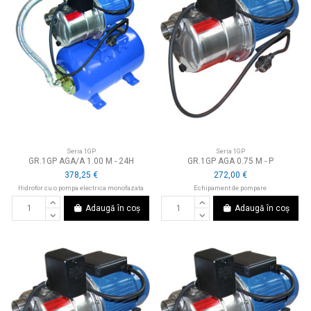
Seria 1GP
Seria 1GP
GR.1GP AGA/A 1.00 M - 24H
GR.1GP AGA 0.75 M - P
378,25 €
272,00 €
Hidrofor cu o pompa electrica monofazata
Echipament de pompare
Adaugă în coș
Adaugă în coș