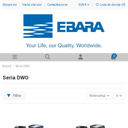
Despre noi
Harta site-ului
Contacteaza-ne
EUR €
Lista de dorințe (
0
)
0
Acasă
Seria DWO
Seria DWO
Filtre
Relevanţă
6