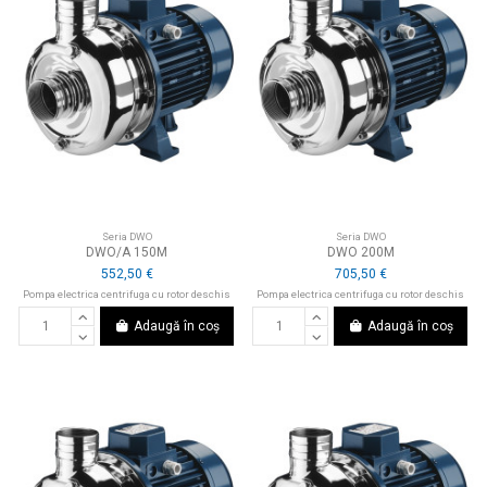
Seria DWO
Seria DWO
DWO/A 150M
DWO 200M
552,50 €
705,50 €
Pompa electrica centrifuga cu rotor deschis
Pompa electrica centrifuga cu rotor deschis
Adaugă în coș
Adaugă în coș