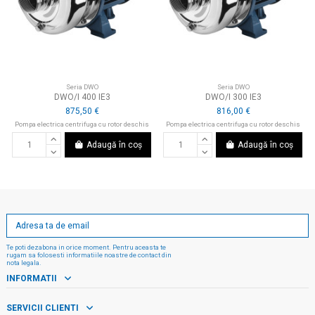
Seria DWO
Seria DWO
DWO/I 400 IE3
DWO/I 300 IE3
875,50 €
816,00 €
Pompa electrica centrifuga cu rotor deschis
Pompa electrica centrifuga cu rotor deschis
Adaugă în coș
Adaugă în coș
Te poti dezabona in orice moment. Pentru aceasta te
rugam sa folosesti informatiile noastre de contact din
nota legala.
INFORMATII
SERVICII CLIENTI