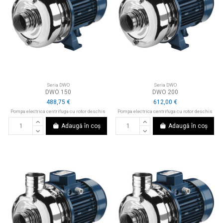
Seria DWO
Seria DWO
DWO 150
DWO 200
488,75 €
612,00 €
Pompa electrica centrifuga cu rotor deschis
Pompa electrica centrifuga cu rotor deschis
Adaugă în coș
Adaugă în coș