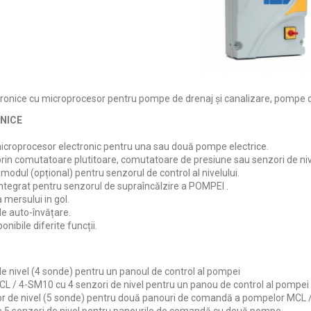
tronice cu microprocesor pentru pompe de drenaj și canalizare, pompe d
HNICE
croprocesor electronic pentru una sau două pompe electrice.
prin comutatoare plutitoare, comutatoare de presiune sau senzori de nive
 modul (opțional) pentru senzorul de control al nivelului.
integrat pentru senzorul de supraîncălzire a POMPEI .
 mersului in gol.
de auto-învățare.
onibile diferite funcții.
e nivel (4 sonde) pentru un panoul de control al pompei
L / 4-SM10 cu 4 senzori de nivel pentru un panou de control al pompei
or de nivel (5 sonde) pentru două panouri de comandă a pompelor MCL