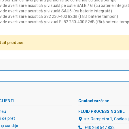
 5 senzori de nivel pentru panourile de comandă cu două pompe
v de avertizare acustică și vizuală pe cutie SALB / 6I (cu baterie integra
v de avertizare acustică și vizuală SAU6I (cu baterie integrată)
iv de avertizare acustică S82 230-400 82dB (fără baterie tampon)
iv de avertizare acustică și vizual SL82 230-400 82dB (fără baterie tam
ăsit produse.
CLIENTI
Contactează-ne
meu
FLUID PROCESSING SRL
 de pret
str. Rampei nr.1, Codlea,
și condiții
+40 268 547 832