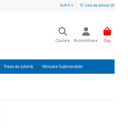
EUR €
Lista de dorințe (
0
)
Căutare
Autentificare
Coș
Piese de schimb
Motoare Submersibile