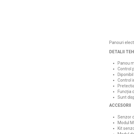
Panouri elec
DETALII TE
Panou mi
Control 
Diponibil
Control 
Pretectia
Funcția 
Sunt disp
ACCESORII
Senzor d
Modul MC
Kit senz