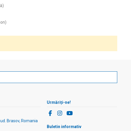
tă)
pon)
Urmăriți-ne!
 jud. Brasov, Romania
Buletin informativ