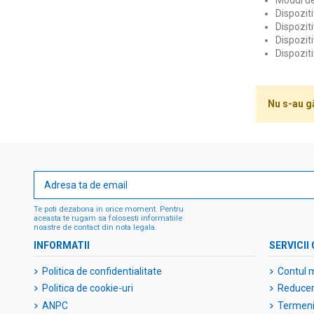
Modul de
Dispoziti
Dispoziti
Dispozit
Dispozit
Nu s-au g
Te poti dezabona in orice moment. Pentru
aceasta te rugam sa folosesti informatiile
noastre de contact din nota legala.
INFORMATII
SERVICII 
Politica de confidentialitate
Contul 
Politica de cookie-uri
Reduceri
ANPC
Termeni 