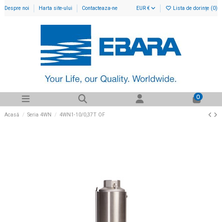
Despre noi
Harta site-ului
Contacteaza-ne
EUR €
Lista de dorințe (
0
)
0
Acasă
Seria 4WN
4WN1-10/0,37T OF