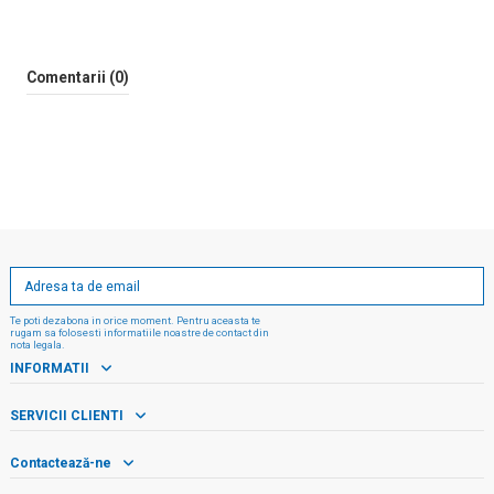
Comentarii (0)
Te poti dezabona in orice moment. Pentru aceasta te
rugam sa folosesti informatiile noastre de contact din
nota legala.
INFORMATII
SERVICII CLIENTI
Contactează-ne