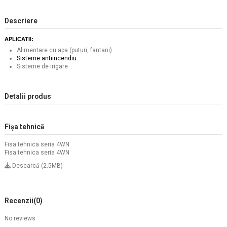
Descriere
APLICATII:
Alimentare cu apa (puturi, fantani)
Sisteme antiincendiu
Sisteme de irigare
Detalii produs
Fișa tehnică
Fisa tehnica seria 4WN
Fisa tehnica seria 4WN
Descarcă (2.5MB)
Recenzii
(0)
No reviews