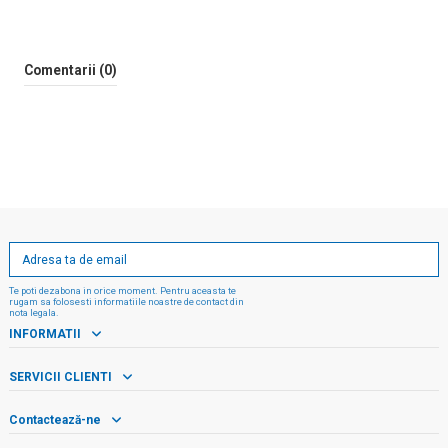
Comentarii (0)
Te poti dezabona in orice moment. Pentru aceasta te
rugam sa folosesti informatiile noastre de contact din
nota legala.
INFORMATII
SERVICII CLIENTI
Contactează-ne