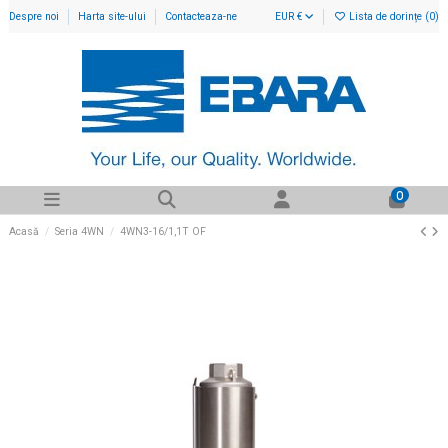
Despre noi
Harta site-ului
Contacteaza-ne
EUR €
Lista de dorințe (
0
)
0
Acasă
Seria 4WN
4WN3-16/1,1T OF