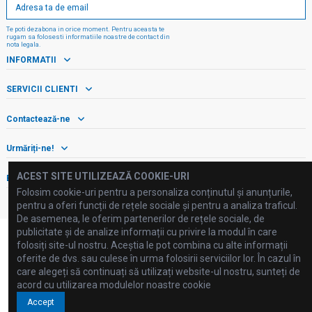
Te poti dezabona in orice moment. Pentru aceasta te
rugam sa folosesti informatiile noastre de contact din
nota legala.
INFORMATII
SERVICII CLIENTI
Contactează-ne
Urmăriți-ne!
ACEST SITE UTILIZEAZĂ COOKIE-URI
Buletin informativ
Folosim cookie-uri pentru a personaliza conținutul și anunțurile,
pentru a oferi funcții de rețele sociale și pentru a analiza traficul.
De asemenea, le oferim partenerilor de rețele sociale, de
publicitate și de analize informații cu privire la modul în care
folosiți site-ul nostru. Aceștia le pot combina cu alte informații
oferite de dvs. sau culese în urma folosirii serviciilor lor. În cazul în
care alegeți să continuați să utilizați website-ul nostru, sunteți de
©2025 FLUID PROCESSING SRL
acord cu utilizarea modulelor noastre cookie
Accept