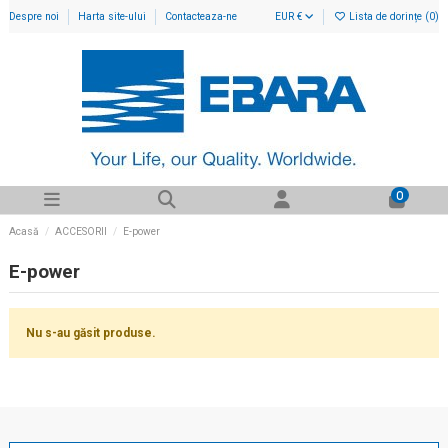
Despre noi
Harta site-ului
Contacteaza-ne
EUR €
Lista de dorințe (
0
)
0
Acasă
ACCESORII
E-power
E-power
Nu s-au găsit produse.