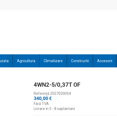
uzata
Agricultura
Climatizare
Constructii
Accesorii
4WN2-5/0,37T OF
Referinţă
2557020054
340,00 €
Fără TVA
Livrare in 5 - 8 saptamani