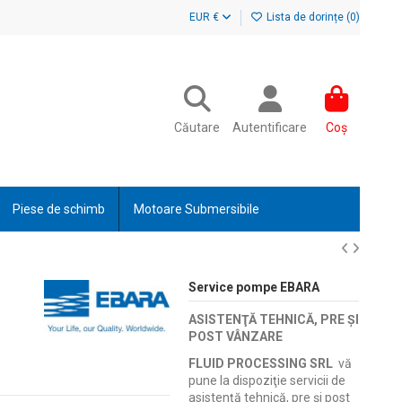
EUR €
Lista de dorințe (
0
)
Căutare
Autentificare
Coș
Piese de schimb
Motoare Submersibile
Service pompe EBARA
ASISTENŢĂ TEHNICĂ, PRE ŞI
POST VÂNZARE
FLUID PROCESSING SRL
vă
pune la dispoziţie servicii de
asistenţă tehnică, pre şi post