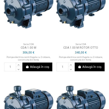
Seria CDA
Seria CDA
CDA 1.00 M
CDA 1.00 M ROTOR OTTO
306,00 €
340,00 €
Pompa electrica centrifugala cu 2 rotoare,
Pompa electrica centrifugala cu 2 rotoare,
construita din fonta
construita din fonta
Adaugă în coș
Adaugă în coș