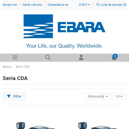
Despre noi
Harta site-ului
Contacteaza-ne
EUR €
Lista de dorințe (
0
)
0
Acasă
Seria CDA
Seria CDA
Filtre
Relevanţă
14