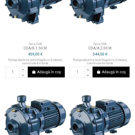
Seria CDA
Seria CDA
CDA/B 1.50 M
CDA/A 2.00 M
459,00 €
544,00 €
Pompa electrica centrifugala cu 2 rotoare,
Pompa electrica centrifugala cu 2 rotoare,
construita din fonta
construita din fonta
Adaugă în coș
Adaugă în coș