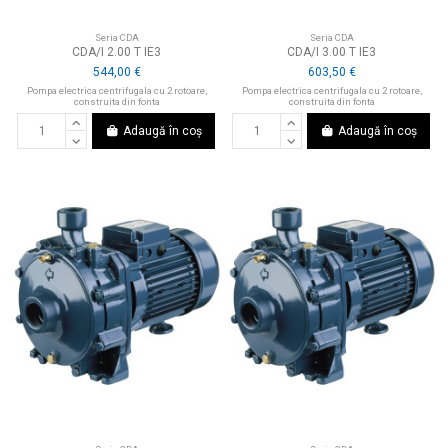
Seria CDA
Seria CDA
CDA/I 2.00 T IE3
CDA/I 3.00 T IE3
544,00 €
603,50 €
Pompa electrica centrifugala cu 2 rotoare,
Pompa electrica centrifugala cu 2 rotoare,
construita din fonta
construita din fonta
Adaugă în coș
Adaugă în coș