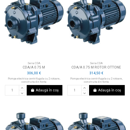
Seria CDA
Seria CDA
CDA/A 0.75 M
CDA/A 0.75 M ROTOR OTTONE
306,00 €
314,50 €
Pompa electrica centrifugala cu 2 rotoare,
Pompa electrica centrifugala cu 2 rotoare,
construita din fonta
construita din fonta
Adaugă în coș
Adaugă în coș