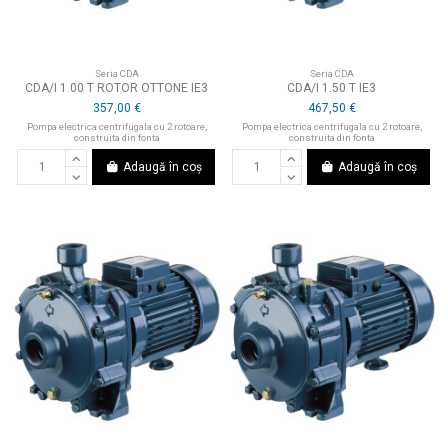
Seria CDA
Seria CDA
CDA/I 1.00 T ROTOR OTTONE IE3
CDA/I 1.50 T IE3
357,00 €
467,50 €
Pompa electrica centrifugala cu 2 rotoare,
Pompa electrica centrifugala cu 2 rotoare,
construita din fonta
construita din fonta
Adaugă în coș
Adaugă în coș