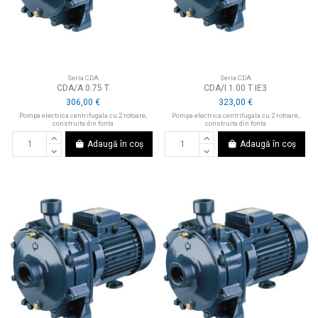
Seria CDA
Seria CDA
CDA/A 0.75 T
CDA/I 1.00 T IE3
306,00 €
323,00 €
Pompa electrica centrifugala cu 2 rotoare,
Pompa electrica centrifugala cu 2 rotoare,
construita din fonta
construita din fonta
Adaugă în coș
Adaugă în coș