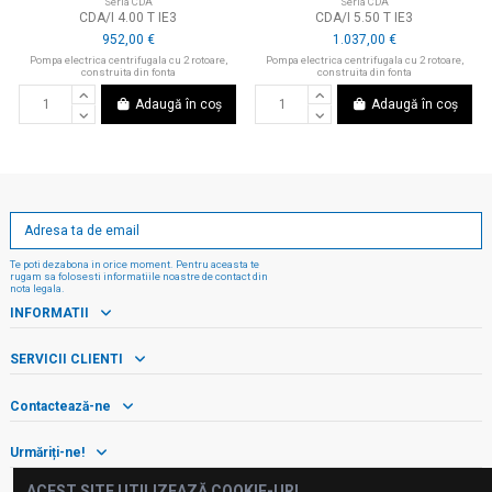
Seria CDA
Seria CDA
CDA/I 4.00 T IE3
CDA/I 5.50 T IE3
952,00 €
1.037,00 €
Pompa electrica centrifugala cu 2 rotoare,
Pompa electrica centrifugala cu 2 rotoare,
construita din fonta
construita din fonta
Adaugă în coș
Adaugă în coș
Te poti dezabona in orice moment. Pentru aceasta te
rugam sa folosesti informatiile noastre de contact din
nota legala.
INFORMATII
SERVICII CLIENTI
Contactează-ne
Urmăriți-ne!
ACEST SITE UTILIZEAZĂ COOKIE-URI