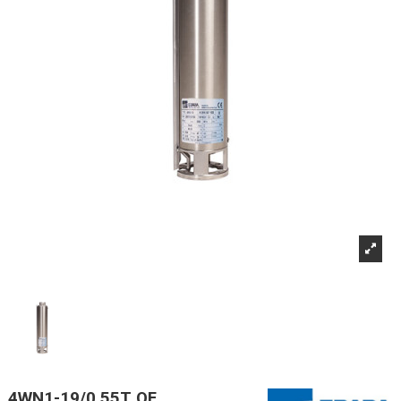
4WN1-19/0,55T OF