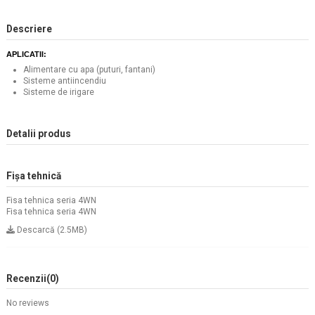
Descriere
APLICATII:
Alimentare cu apa (puturi, fantani)
Sisteme antiincendiu
Sisteme de irigare
Detalii produs
Fișa tehnică
Fisa tehnica seria 4WN
Fisa tehnica seria 4WN
Descarcă (2.5MB)
Recenzii
(0)
No reviews