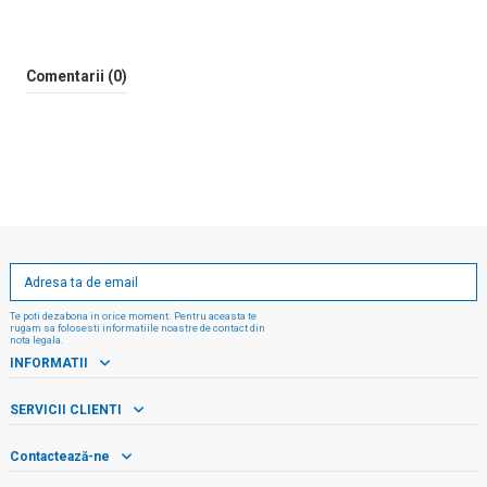
Comentarii (0)
Te poti dezabona in orice moment. Pentru aceasta te
rugam sa folosesti informatiile noastre de contact din
nota legala.
INFORMATII
SERVICII CLIENTI
Contactează-ne