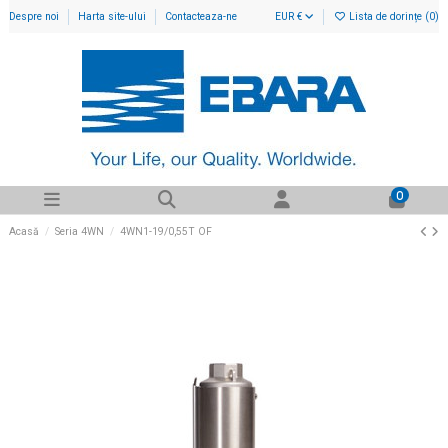
Despre noi
Harta site-ului
Contacteaza-ne
EUR €
Lista de dorințe (
0
)
0
Acasă
Seria 4WN
4WN1-19/0,55T OF