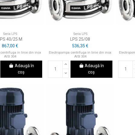
Seria LPS
Seria LPS
LPS 40/25 M
LPS 25/08
867,00 €
536,35 €
centrifuga in linie din inox
Electropompa centrifuga in linie din inox
Electropom
AISI 304
AISI 304
Adaugă în
Adaugă în
coș
coș