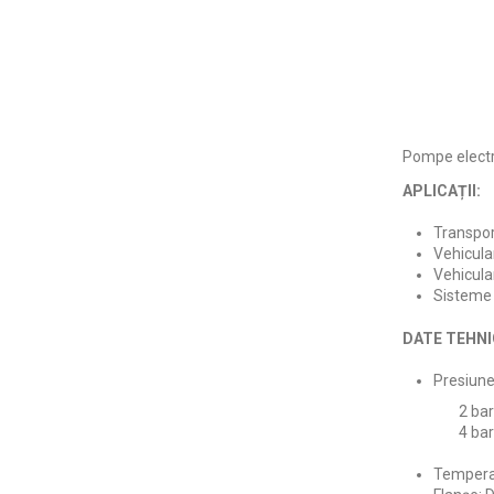
Pompe electri
APLICAȚII:
Transport
Vehicular
Vehicula
Sisteme d
DATE TEHNI
Presiune
2 bari pent
4 bari pent
Temperat