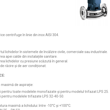
ce centrifuge în linie din inox AISI 304.
ul lichidelor în sistemele de încălzire civile, comerciale sau industriale.
ea apei calde din instalațiile sanitare.
rea lichidelor cu presiune scăzută în general.
e răcire și de aer condiționat.
CE:
 maximă de aspirație:
ru toate modelele monofazate și pentru modelul trifazat LPS 25.
ru modelele trifazate LPS 32-40-50.
ura maximă a lichidului: între -10°C și +100°C.