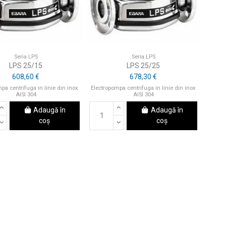
Seria LPS
Seria LPS
LPS 25/15
LPS 25/25
608,60 €
678,30 €
pa centrifuga in linie din inox
Electropompa centrifuga in linie din inox
AISI 304
AISI 304
Adaugă în
Adaugă în
coș
coș