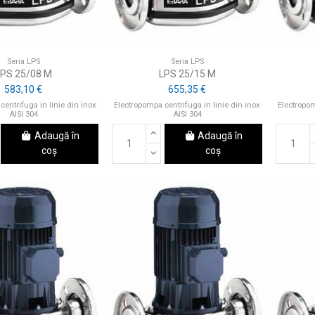
Seria LPS
Seria LPS
LPS 25/08 M
LPS 25/15 M
583,10 €
655,35 €
centrifuga in linie din inox
Electropompa centrifuga in linie din inox
Electropom
AISI 304
AISI 304
Adaugă în
Adaugă în
coș
coș