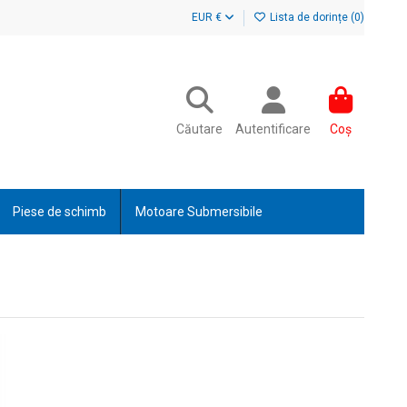
EUR €
Lista de dorințe (
0
)
Căutare
Autentificare
Coș
Piese de schimb
Motoare Submersibile