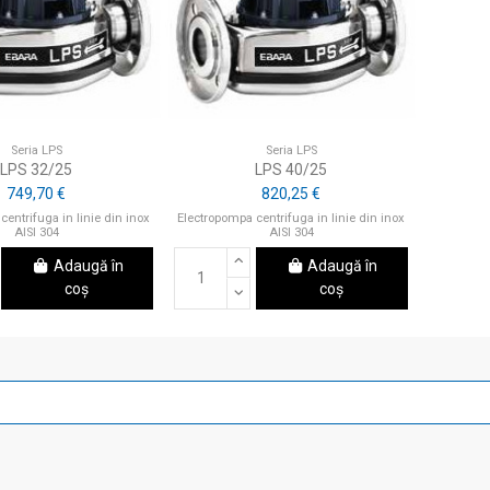
Seria LPS
Seria LPS
LPS 32/25
LPS 40/25
749,70 €
820,25 €
centrifuga in linie din inox
Electropompa centrifuga in linie din inox
AISI 304
AISI 304
Adaugă în
Adaugă în
coș
coș