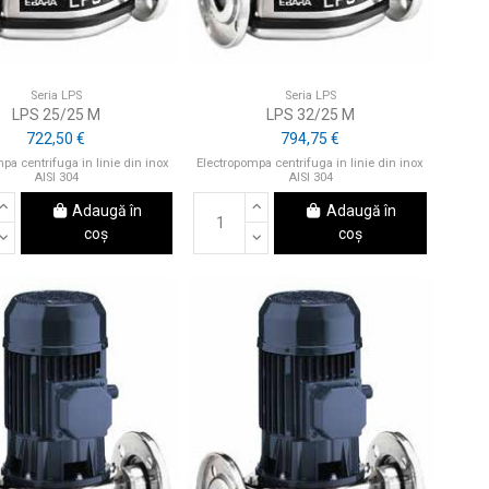
Seria LPS
Seria LPS
LPS 25/25 M
LPS 32/25 M
722,50 €
794,75 €
pa centrifuga in linie din inox
Electropompa centrifuga in linie din inox
AISI 304
AISI 304
Adaugă în
Adaugă în
coș
coș