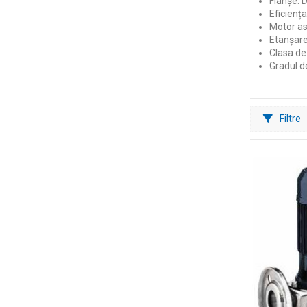
Flanșe: 
Eficiența
Motor asi
Etanșar
Clasa de 
Gradul de
Filtre