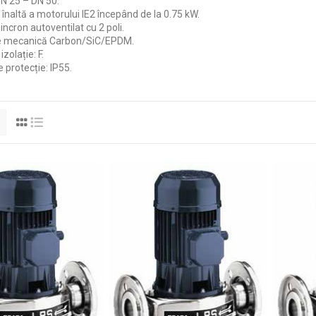
DN 25 – DN 50.
 înaltă a motorului IE2 începând de la 0.75 kW.
ncron autoventilat cu 2 poli.
e mecanică Carbon/SiC/EPDM.
izolație: F.
 protecție: IP55.