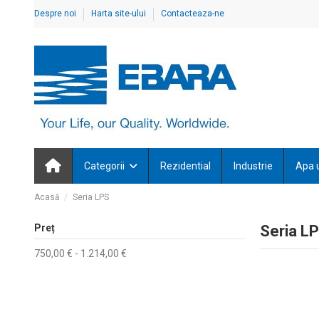
Despre noi
Harta site-ului
Contacteaza-ne
Categorii
Rezidential
Industrie
Apa 
Acasă
Seria LPS
Preț
Seria L
750,00 € - 1.214,00 €