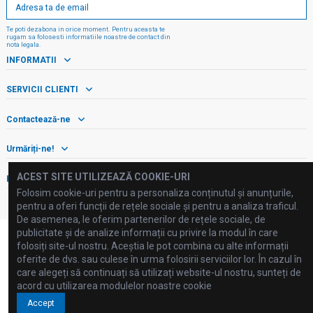
Te poti dezabona in orice moment. Pentru aceasta te
rugam sa folosesti informatiile noastre de contact din
nota legala.
INFORMATII
SERVICII CLIENTI
Contactează-ne
Urmăriți-ne!
ACEST SITE UTILIZEAZĂ COOKIE-URI
Buletin informativ
Folosim cookie-uri pentru a personaliza conținutul și anunțurile,
pentru a oferi funcții de rețele sociale și pentru a analiza traficul.
De asemenea, le oferim partenerilor de rețele sociale, de
publicitate și de analize informații cu privire la modul în care
folosiți site-ul nostru. Aceștia le pot combina cu alte informații
oferite de dvs. sau culese în urma folosirii serviciilor lor. În cazul în
care alegeți să continuați să utilizați website-ul nostru, sunteți de
©2025 FLUID PROCESSING SRL
acord cu utilizarea modulelor noastre cookie
Accept