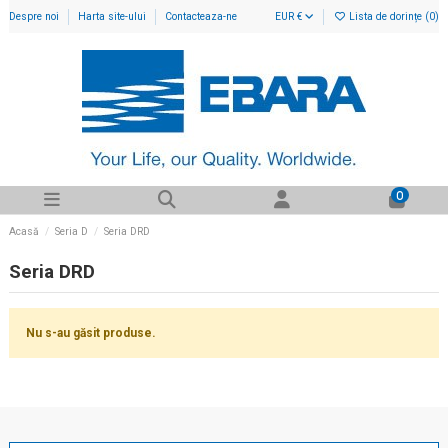
Despre noi
Harta site-ului
Contacteaza-ne
EUR €
Lista de dorințe (
0
)
0
Acasă
Seria D
Seria DRD
Seria DRD
Nu s-au găsit produse.