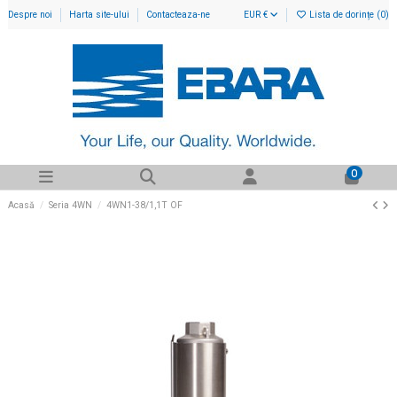
Despre noi
Harta site-ului
Contacteaza-ne
EUR €
Lista de dorințe (
0
)
0
Acasă
Seria 4WN
4WN1-38/1,1T OF