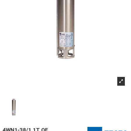
4WN1-38/1,1T OF