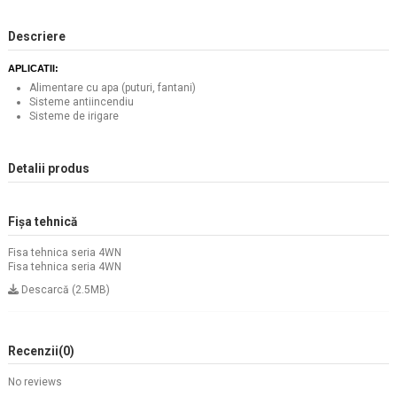
Descriere
APLICATII:
Alimentare cu apa (puturi, fantani)
Sisteme antiincendiu
Sisteme de irigare
Detalii produs
Fișa tehnică
Fisa tehnica seria 4WN
Fisa tehnica seria 4WN
Descarcă (2.5MB)
Recenzii
(0)
No reviews