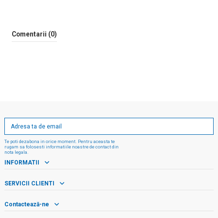
Comentarii (0)
Te poti dezabona in orice moment. Pentru aceasta te
rugam sa folosesti informatiile noastre de contact din
nota legala.
INFORMATII
SERVICII CLIENTI
Contactează-ne