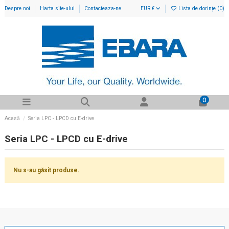
Despre noi
Harta site-ului
Contacteaza-ne
EUR €
Lista de dorințe (
0
)
0
Acasă
Seria LPC - LPCD cu E-drive
Seria LPC - LPCD cu E-drive
Nu s-au găsit produse.