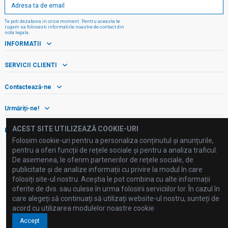
Te poti dezabona in orice moment. Pentru aceasta te
rugam sa folosesti informatiile noastre de contact din
nota legala.
INFORMATII
SERVICII CLIENTI
Contactează-ne
Urmăriți-ne!
ACEST SITE UTILIZEAZĂ COOKIE-URI
Buletin informativ
Folosim cookie-uri pentru a personaliza conținutul și anunțurile,
pentru a oferi funcții de rețele sociale și pentru a analiza traficul.
De asemenea, le oferim partenerilor de rețele sociale, de
publicitate și de analize informații cu privire la modul în care
folosiți site-ul nostru. Aceștia le pot combina cu alte informații
oferite de dvs. sau culese în urma folosirii serviciilor lor. În cazul în
care alegeți să continuați să utilizați website-ul nostru, sunteți de
©2025 FLUID PROCESSING SRL
acord cu utilizarea modulelor noastre cookie
Accept