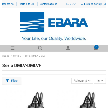
Despre noi
Harta site-ului
Contacteaza-ne
EUR €
Lista de dorințe (
0
)
0
Acasă
Seria D
Seria DMLV-DMLVF
Seria DMLV-DMLVF
Filtre
Relevanţă
16