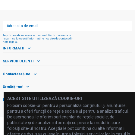
Te poti dezabona in orice moment. Pentru aceasta te
rugam sa folosesti informatiile noastre de contact din
nota legala.
INFORMATII
SERVICII CLIENTI
Contactează-ne
Urmăriți-ne!
ACEST SITE UTILIZEAZĂ COOKIE-URI
Buletin informativ
Folosim cookie-uri pentru a personaliza conținutul și anunțurile,
pentru a oferi funcții de rețele sociale și pentru a analiza traficul.
De asemenea, le oferim partenerilor de rețele sociale, de
publicitate și de analize informații cu privire la modul în care
folosiți site-ul nostru. Aceștia le pot combina cu alte informații
oferite de dvs. sau culese în urma folosirii serviciilor lor. În cazul în