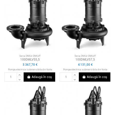
Seria DMLV-DMLVF
Seria DMLV-DMLVF
100DMLV55,5
100DMLV57,5
3.367,70 €
4.131,00 €
Pompa electrica submersibila din fonta
Pompa electrica submersibila din fonta
Adaugă în coș
Adaugă în coș