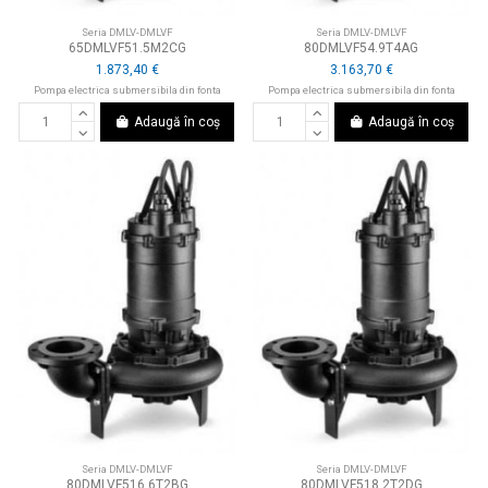
Seria DMLV-DMLVF
Seria DMLV-DMLVF
65DMLVF51.5M2CG
80DMLVF54.9T4AG
1.873,40 €
3.163,70 €
Pompa electrica submersibila din fonta
Pompa electrica submersibila din fonta
Adaugă în coș
Adaugă în coș
Seria DMLV-DMLVF
Seria DMLV-DMLVF
80DMLVF516.6T2BG
80DMLVF518.2T2DG