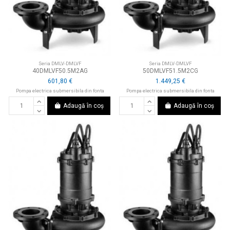
Seria DMLV-DMLVF
Seria DMLV-DMLVF
40DMLVF50.5M2AG
50DMLVF51.5M2CG
601,80 €
1.449,25 €
Pompa electrica submersibila din fonta
Pompa electrica submersibila din fonta
Adaugă în coș
Adaugă în coș