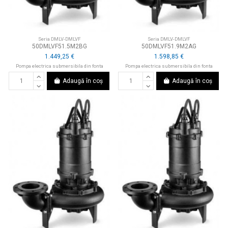
Seria DMLV-DMLVF
Seria DMLV-DMLVF
50DMLVF51.5M2BG
50DMLVF51.9M2AG
1.449,25 €
1.598,85 €
Pompa electrica submersibila din fonta
Pompa electrica submersibila din fonta
Adaugă în coș
Adaugă în coș