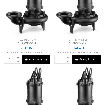
Seria DMLV-DMLVF
Seria DMLV-DMLVF
100DMLV515L
100DMLV522
7.817,45 €
9.041,45 €
Pompa electrica submersibila din fonta
Pompa electrica submersibila din fonta
Adaugă în coș
Adaugă în coș