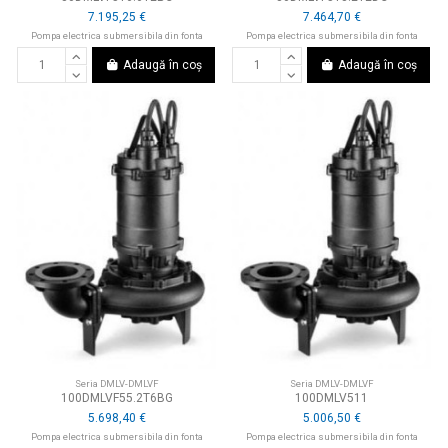
7.195,25 €
7.464,70 €
Pompa electrica submersibila din fonta
Pompa electrica submersibila din fonta
Adaugă în coș
Adaugă în coș
Seria DMLV-DMLVF
Seria DMLV-DMLVF
100DMLVF55.2T6BG
100DMLV511
5.698,40 €
5.006,50 €
Pompa electrica submersibila din fonta
Pompa electrica submersibila din fonta