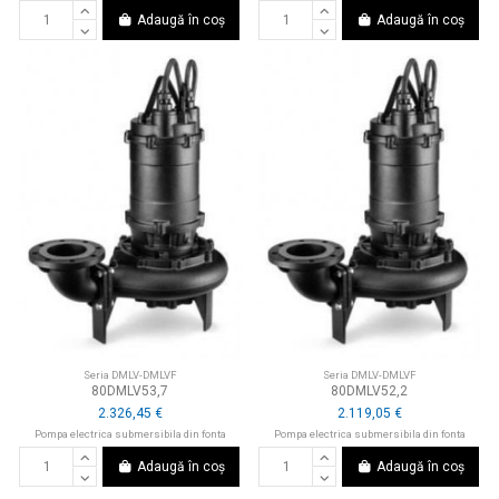
Adaugă în coș
Adaugă în coș
Seria DMLV-DMLVF
Seria DMLV-DMLVF
80DMLV53,7
80DMLV52,2
2.326,45 €
2.119,05 €
Pompa electrica submersibila din fonta
Pompa electrica submersibila din fonta
Adaugă în coș
Adaugă în coș