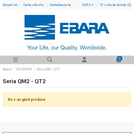
Despre noi
Harta site-ului
Contacteaza-ne
EUR €
Lista de dorințe (
0
)
0
Acasă
ACCESORII
Seria QM2 - QT2
Seria QM2 - QT2
Nu s-au găsit produse.