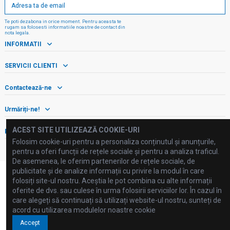
Te poti dezabona in orice moment. Pentru aceasta te
rugam sa folosesti informatiile noastre de contact din
nota legala.
INFORMATII
SERVICII CLIENTI
Contactează-ne
Urmăriți-ne!
ACEST SITE UTILIZEAZĂ COOKIE-URI
Buletin informativ
Folosim cookie-uri pentru a personaliza conținutul și anunțurile,
pentru a oferi funcții de rețele sociale și pentru a analiza traficul.
De asemenea, le oferim partenerilor de rețele sociale, de
publicitate și de analize informații cu privire la modul în care
folosiți site-ul nostru. Aceștia le pot combina cu alte informații
oferite de dvs. sau culese în urma folosirii serviciilor lor. În cazul în
care alegeți să continuați să utilizați website-ul nostru, sunteți de
©2025 FLUID PROCESSING SRL
acord cu utilizarea modulelor noastre cookie
Accept