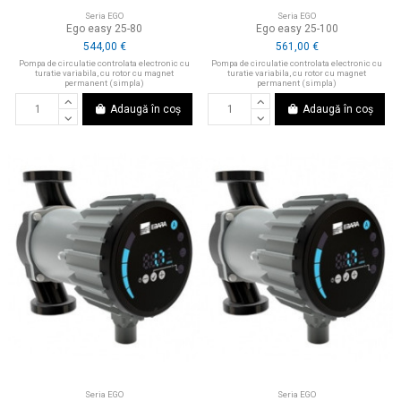
Seria EGO
Seria EGO
Ego easy 25-80
Ego easy 25-100
544,00 €
561,00 €
Pompa de circulatie controlata electronic cu
Pompa de circulatie controlata electronic cu
turatie variabila, cu rotor cu magnet
turatie variabila, cu rotor cu magnet
permanent (simpla)
permanent (simpla)
Adaugă în coș
Adaugă în coș
Seria EGO
Seria EGO