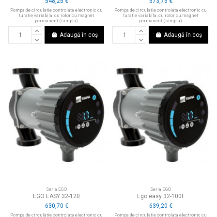
548,25 €
573,75 €
Pompa de circulatie controlata electronic cu
Pompa de circulatie controlata electronic cu
turatie variabila, cu rotor cu magnet
turatie variabila, cu rotor cu magnet
permanent (simpla)
permanent (simpla)
Adaugă în coș
Adaugă în coș
Seria EGO
Seria EGO
EGO EASY 32-120
Ego easy 32-100F
630,70 €
639,20 €
Pompa de circulatie controlata electronic cu
Pompa de circulatie controlata electronic cu