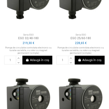
Seria EGO
Seria EGO
EGO 32/40-180
EGO 25/60-180
219,30 €
228,65 €
Pompa de circulatie controlata electronic cu
Pompa de circulatie controlata electronic cu
turatie variabila, cu rotor cu magnet
turatie variabila, cu rotor cu magnet
permanent (simpla)
permanent (simpla)
Adaugă în coș
Adaugă în coș