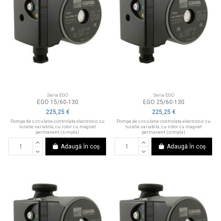
Seria EGO
Seria EGO
EGO 15/60-130
EGO 25/60-130
225,25 €
225,25 €
Pompa de circulatie controlata electronic cu
Pompa de circulatie controlata electronic cu
turatie variabila, cu rotor cu magnet
turatie variabila, cu rotor cu magnet
permanent (simpla)
permanent (simpla)
Adaugă în coș
Adaugă în coș