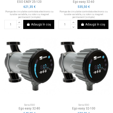
EGO EASY 25-120
Ego easy 32-60
621,35 €
535,50 €
Pompa de circulatie controlata electronic cu
Pompa de circulatie controlata electronic cu
turatie variabila, cu rotor cu magnet
turatie variabila, cu rotor cu magnet
permanent (simpla)
permanent (simpla)
Adaugă în coș
Adaugă în coș
Seria EGO
Seria EGO
Ego easy 32-80
Ego easy 32-100