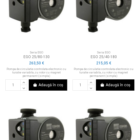
Seria EGO
Seria EGO
EGO 25/80-130
EGO 25/40-180
263,50 €
215,05 €
Pompa de circulatie controlata electronic cu
Pompa de circulatie controlata electronic cu
turatie variabila, cu rotor cu magnet
turatie variabila, cu rotor cu magnet
permanent (simpla)
permanent (simpla)
Adaugă în coș
Adaugă în coș