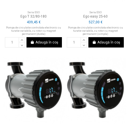
Seria EGO
Seria EGO
Ego T 32/80-180
Ego easy 25-60
439,45 €
527,00 €
Pompa de circulatie controlata electronic cu
Pompa de circulatie controlata electronic cu
turatie variabila, cu rotor cu magnet
turatie variabila, cu rotor cu magnet
permanent (dubla)
permanent (simpla)
Adaugă în coș
Adaugă în coș