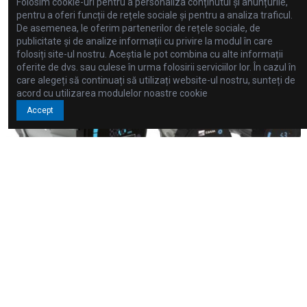
Folosim cookie-uri pentru a personaliza conținutul și anunțurile,
pentru a oferi funcții de rețele sociale și pentru a analiza traficul.
Adaugă în coș
Adaugă în coș
De asemenea, le oferim partenerilor de rețele sociale, de
publicitate și de analize informații cu privire la modul în care
folosiți site-ul nostru. Aceștia le pot combina cu alte informații
oferite de dvs. sau culese în urma folosirii serviciilor lor. În cazul în
care alegeți să continuați să utilizați website-ul nostru, sunteți de
acord cu utilizarea modulelor noastre cookie
Accept
Seria EGO
Seria EGO
Ego easy 50-100F
Ego T C easy 32-60
718,25 €
1.382,95 €
Pompa de circulatie controlata electronic cu
Pompa de circulatie controlata electronic cu
turatie variabila, cu rotor cu magnet
turatie variabila, cu rotor cu magnet
permanent (simpla)
permanent (dubla)
Adaugă în coș
Adaugă în coș