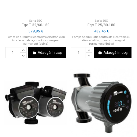
Seria EGO
Seria EGO
Ego T 32/60-180
Ego T 25/80-180
379,95 €
439,45 €
Pompa de circulatie controlata electronic cu
Pompa de circulatie controlata electronic cu
turatie variabila, cu rotor cu magnet
turatie variabila, cu rotor cu magnet
permanent (dubla)
permanent (dubla)
Adaugă în coș
Adaugă în coș