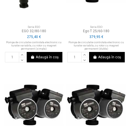
Seria EGO
Seria EGO
EGO 32/80-180
Ego T 25/60-180
275,40 €
379,95 €
Pompa de circulatie controlata electronic cu
Pompa de circulatie controlata electronic cu
turatie variabila, cu rotor cu magnet
turatie variabila, cu rotor cu magnet
permanent (simpla)
permanent (dubla)
Adaugă în coș
Adaugă în coș