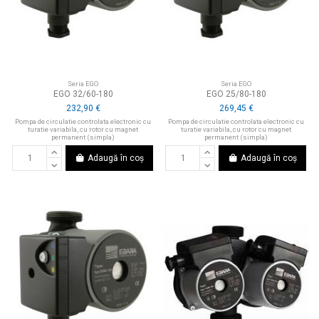
Seria EGO
Seria EGO
EGO 32/60-180
EGO 25/80-180
232,90 €
269,45 €
Pompa de circulatie controlata electronic cu
Pompa de circulatie controlata electronic cu
turatie variabila, cu rotor cu magnet
turatie variabila, cu rotor cu magnet
permanent (simpla)
permanent (simpla)
Adaugă în coș
Adaugă în coș