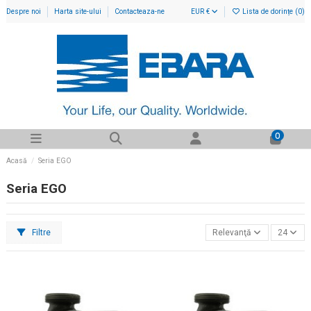
Despre noi
Harta site-ului
Contacteaza-ne
EUR €
Lista de dorințe (
0
)
0
Acasă
Seria EGO
Seria EGO
Filtre
Relevanţă
24