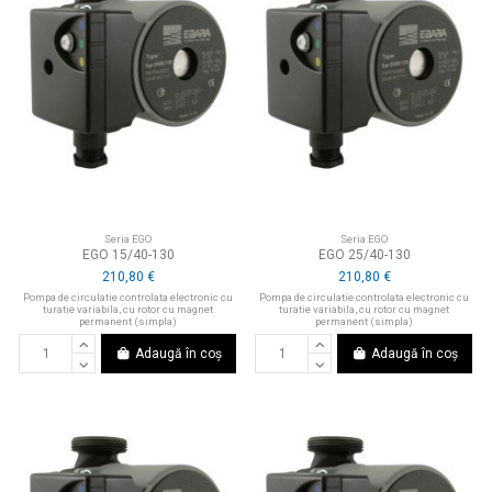
Seria EGO
Seria EGO
EGO 15/40-130
EGO 25/40-130
210,80 €
210,80 €
Pompa de circulatie controlata electronic cu
Pompa de circulatie controlata electronic cu
turatie variabila, cu rotor cu magnet
turatie variabila, cu rotor cu magnet
permanent (simpla)
permanent (simpla)
Adaugă în coș
Adaugă în coș