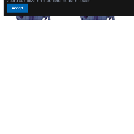
acord cu utilizarea modulelor noastre cookie
Accept
Seria 3D
Seria 3D
3D/I 50-200/11 IE3
3D/I 50-200/15 IE3
2.269,50 €
2.337,50 €
Pompa electrica centrifuga (monobloc) din
Pompa electrica centrifuga (monobloc) din
fonta
fonta
Adaugă în coș
Adaugă în coș