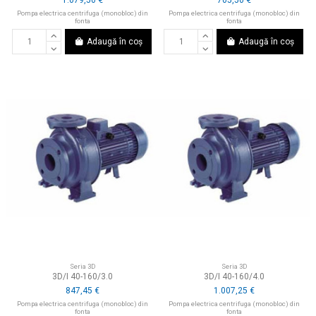
1.079,50 €
705,50 €
Pompa electrica centrifuga (monobloc) din
Pompa electrica centrifuga (monobloc) din
fonta
fonta
Adaugă în coș
Adaugă în coș
Seria 3D
Seria 3D
3D/I 40-160/3.0
3D/I 40-160/4.0
847,45 €
1.007,25 €
Pompa electrica centrifuga (monobloc) din
Pompa electrica centrifuga (monobloc) din
fonta
fonta