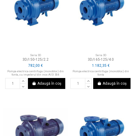
Seria 3D
Seria 3D
3D/I 50-125/2.2
3D/I 65-125/4.0
782,00 €
1.182,35 €
Pompa electrica centrifuga (monobloc) din
Pompa electrica centrifuga (monobloc) din
fonta, cu impelerul din inox AISI 304
fonta
Adaugă în coș
Adaugă în coș