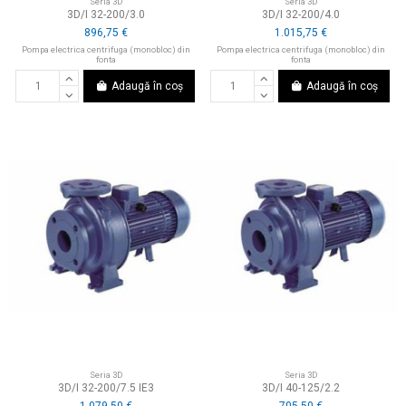
Seria 3D
Seria 3D
3D/I 32-200/3.0
3D/I 32-200/4.0
896,75 €
1.015,75 €
Pompa electrica centrifuga (monobloc) din
Pompa electrica centrifuga (monobloc) din
fonta
fonta
Adaugă în coș
Adaugă în coș
Seria 3D
Seria 3D
3D/I 32-200/7.5 IE3
3D/I 40-125/2.2