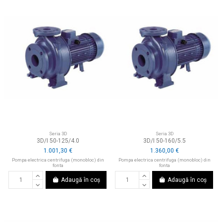
Seria 3D
Seria 3D
3D/I 50-125/4.0
3D/I 50-160/5.5
1.001,30 €
1.360,00 €
Pompa electrica centrifuga (monobloc) din
Pompa electrica centrifuga (monobloc) din
fonta
fonta
Adaugă în coș
Adaugă în coș