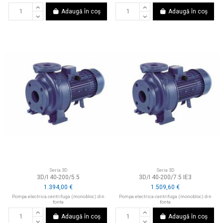
Adaugă în coș
Adaugă în coș
Seria 3D
Seria 3D
3D/I 40-200/5.5
3D/I 40-200/7.5 IE3
1.394,00 €
1.509,60 €
Pompa electrica centrifuga (monobloc) din
Pompa electrica centrifuga (monobloc) din
fonta
fonta
Adaugă în coș
Adaugă în coș