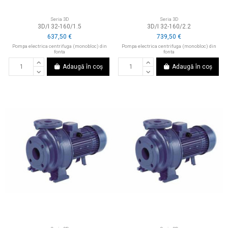
Seria 3D
Seria 3D
3D/I 32-160/1.5
3D/I 32-160/2.2
637,50 €
739,50 €
Pompa electrica centrifuga (monobloc) din
Pompa electrica centrifuga (monobloc) din
fonta
fonta
Adaugă în coș
Adaugă în coș