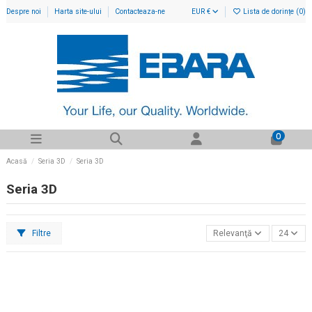
Despre noi
Harta site-ului
Contacteaza-ne
EUR €
Lista de dorințe (
0
)
0
Acasă
Seria 3D
Seria 3D
Seria 3D
Filtre
Relevanţă
24