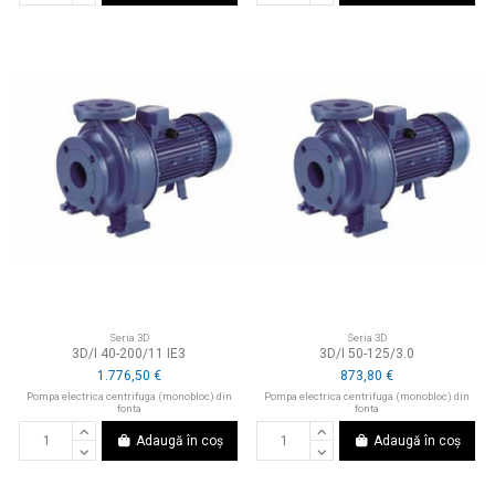
Seria 3D
Seria 3D
3D/I 40-200/11 IE3
3D/I 50-125/3.0
1.776,50 €
873,80 €
Pompa electrica centrifuga (monobloc) din
Pompa electrica centrifuga (monobloc) din
fonta
fonta
Adaugă în coș
Adaugă în coș