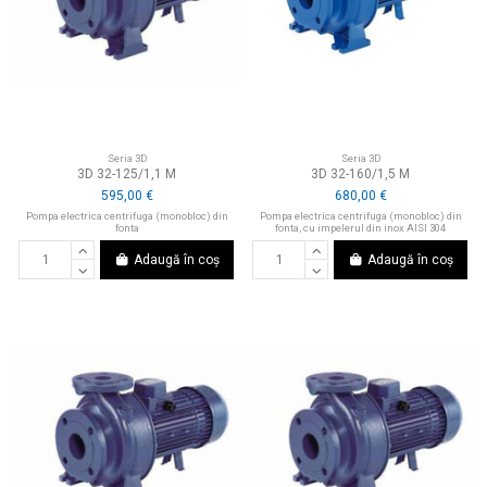
Seria 3D
Seria 3D
3D 32-125/1,1 M
3D 32-160/1,5 M
595,00 €
680,00 €
Pompa electrica centrifuga (monobloc) din
Pompa electrica centrifuga (monobloc) din
fonta
fonta, cu impelerul din inox AISI 304
Adaugă în coș
Adaugă în coș