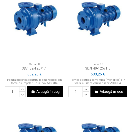
Seria 3D
Seria 3D
3D/I 32-125/1.1
3D/I 40-125/1.5
582,25 €
633,25 €
Pompa electrica centrifuga (monobloc) din
Pompa electrica centrifuga (monobloc) din
fonta, cu impelerul din inox AISI 304
fonta, cu impelerul din inox AISI 304
Adaugă în coș
Adaugă în coș