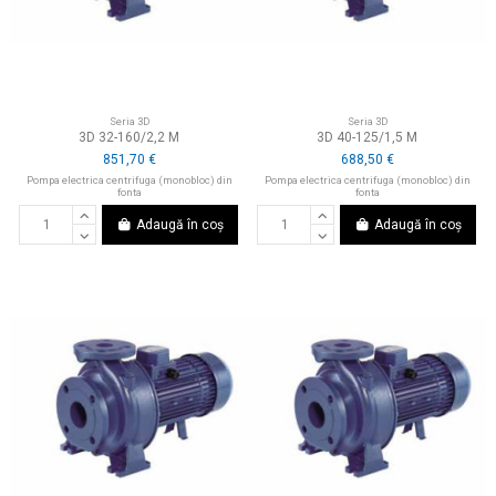
Seria 3D
Seria 3D
3D 32-160/2,2 M
3D 40-125/1,5 M
851,70 €
688,50 €
Pompa electrica centrifuga (monobloc) din
Pompa electrica centrifuga (monobloc) din
fonta
fonta
Adaugă în coș
Adaugă în coș