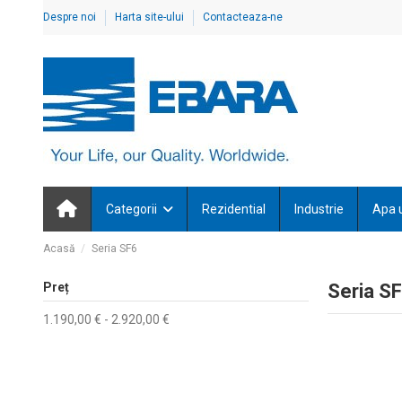
Despre noi
Harta site-ului
Contacteaza-ne
Categorii
Rezidential
Industrie
Apa 
Acasă
Seria SF6
Preț
Seria S
1.190,00 € - 2.920,00 €