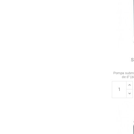
S
Pompa submer
de 6" (d