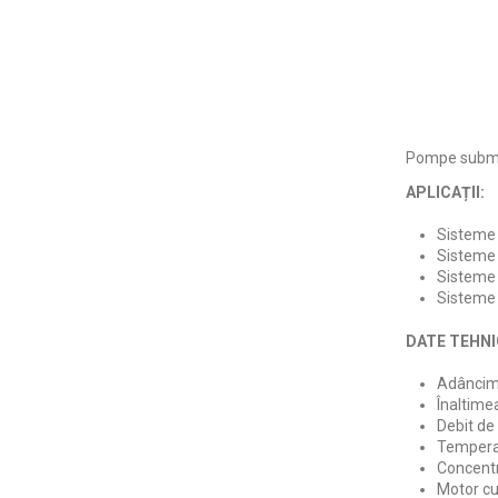
Pompe submer
APLICAȚII:
Sisteme d
Sisteme 
Sisteme d
Sisteme 
DATE TEHNI
Adâncime
Înaltime
Debit de 
Temperat
Concentr
Motor cu 