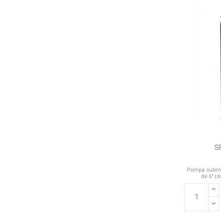
S
Pompa submer
de 6" (d