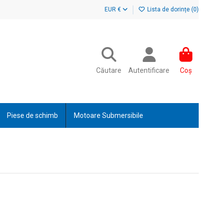
EUR €
Lista de dorințe (
0
)
Căutare
Autentificare
Coș
Piese de schimb
Motoare Submersibile