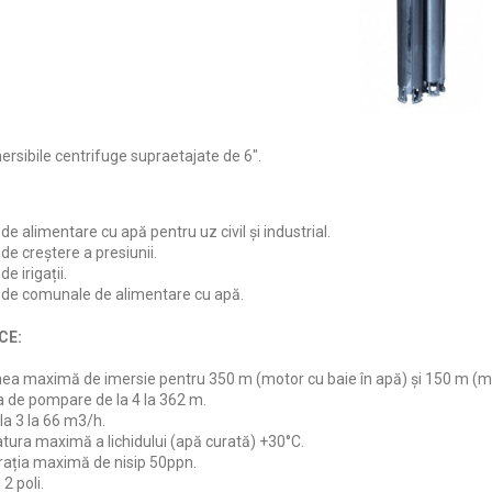
sibile centrifuge supraetajate de 6".
e alimentare cu apă pentru uz civil și industrial.
de creștere a presiunii.
e irigații.
de comunale de alimentare cu apă.
CE:
a maximă de imersie pentru 350 m (motor cu baie în apă) și 150 m (moto
a de pompare de la 4 la 362 m.
la 3 la 66 m3/h.
ura maximă a lichidului (apă curată) +30°C.
ația maximă de nisip 50ppn.
2 poli.