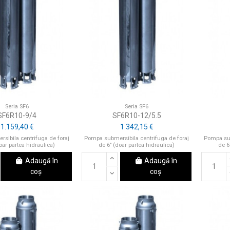
Seria SF6
Seria SF6
SF6R10-9/4
SF6R10-12/5.5
1.159,40 €
1.342,15 €
sibila centrifuga de foraj
Pompa submersibila centrifuga de foraj
Pompa sub
oar partea hidraulica)
de 6" (doar partea hidraulica)
de 6
Adaugă în
Adaugă în
coș
coș