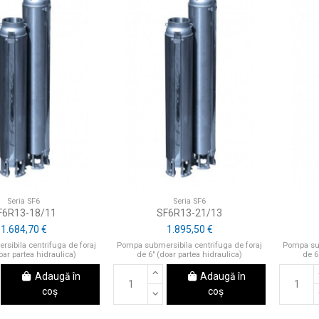
Seria SF6
Seria SF6
F6R13-18/11
SF6R13-21/13
1.684,70 €
1.895,50 €
sibila centrifuga de foraj
Pompa submersibila centrifuga de foraj
Pompa sub
oar partea hidraulica)
de 6" (doar partea hidraulica)
de 6
Adaugă în
Adaugă în
coș
coș