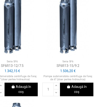
Seria SF6
Seria SF6
SF6R13-12/7.5
SF6R13-15/9.2
1.342,15 €
1.506,20 €
mersibila centrifuga de foraj
Pompa submersibila centrifuga de foraj
" (doar partea hidraulica)
de 6" (doar partea hidraulica)
Adaugă în
Adaugă în
coș
coș