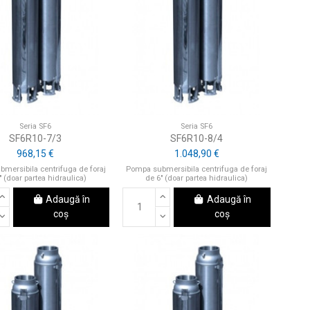
Seria SF6
Seria SF6
SF6R10-7/3
SF6R10-8/4
968,15 €
1.048,90 €
mersibila centrifuga de foraj
Pompa submersibila centrifuga de foraj
" (doar partea hidraulica)
de 6" (doar partea hidraulica)
Adaugă în
Adaugă în
coș
coș