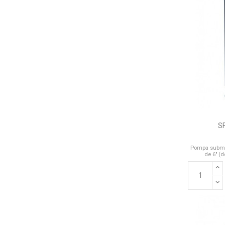
S
Pompa submer
de 6" (d