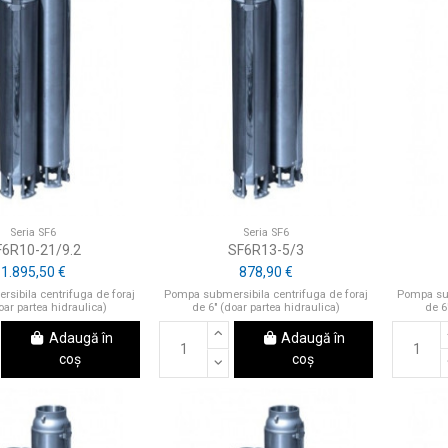
Seria SF6
Seria SF6
F6R10-21/9.2
SF6R13-5/3
1.895,50 €
878,90 €
sibila centrifuga de foraj
Pompa submersibila centrifuga de foraj
Pompa sub
oar partea hidraulica)
de 6" (doar partea hidraulica)
de 6
Adaugă în
Adaugă în
coș
coș