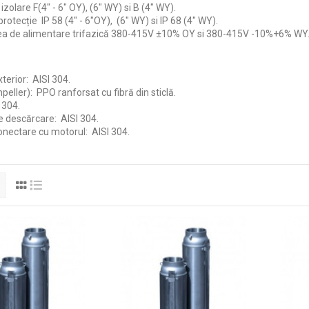
izolare F(4" - 6" OY), (6" WY) si B (4" WY).
rotecție IP 58 (4" - 6"OY), (6" WY) si IP 68 (4" WY).
a de alimentare trifazică 380-415V ±10% OY si 380-415V -10%+6% WY
terior: AISI 304.
peller): PPO ranforsat cu fibră din sticlă.
 304.
e descărcare: AISI 304.
onectare cu motorul: AISI 304.