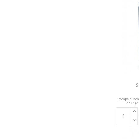
S
Pompa submer
de 6" (d