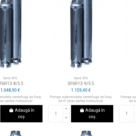
Seria SF6
Seria SF6
F6R13-8/5.5
SF6R13-9/5.5
1.048,90 €
1.159,40 €
sibila centrifuga de foraj
Pompa submersibila centrifuga de foraj
Pompa sub
oar partea hidraulica)
de 6" (doar partea hidraulica)
de 6
Adaugă în
Adaugă în
coș
coș