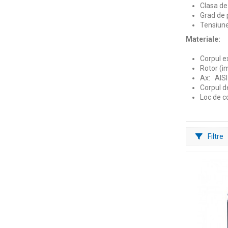
Clasa de 
Grad de p
Tensiune
Materiale:
Corpul ex
Rotor (im
Ax: AISI
Corpul d
Loc de c
Filtre