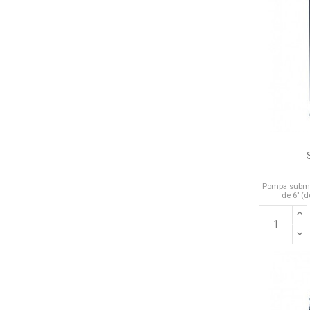
Pompa submer
de 6" (d