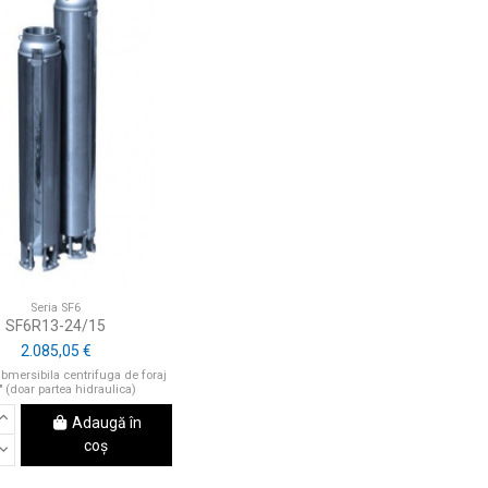
Seria SF6
SF6R13-24/15
2.085,05 €
mersibila centrifuga de foraj
" (doar partea hidraulica)
Adaugă în
coș