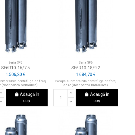
Seria SF6
Seria SF6
SF6R10-16/7.5
SF6R10-18/9.2
1.506,20 €
1.684,70 €
mersibila centrifuga de foraj
Pompa submersibila centrifuga de foraj
" (doar partea hidraulica)
de 6" (doar partea hidraulica)
Adaugă în
Adaugă în
coș
coș