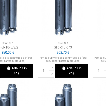
Seria SF6
Seria SF6
F6R10-5/2.2
SF6R10-6/3
850,00 €
902,70 €
sibila centrifuga de foraj
Pompa submersibila centrifuga de foraj
Pompa sub
oar partea hidraulica)
de 6" (doar partea hidraulica)
de 6
Adaugă în
Adaugă în
coș
coș