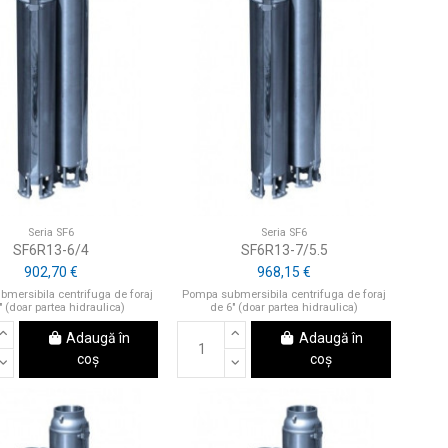
Seria SF6
Seria SF6
SF6R13-6/4
SF6R13-7/5.5
902,70 €
968,15 €
mersibila centrifuga de foraj
Pompa submersibila centrifuga de foraj
" (doar partea hidraulica)
de 6" (doar partea hidraulica)
Adaugă în
Adaugă în
coș
coș