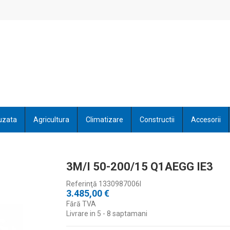
uzata
Agricultura
Climatizare
Constructii
Accesorii
3M/I 50-200/15 Q1AEGG IE3
Referinţă
1330987006I
3.485,00 €
Fără TVA
Livrare in 5 - 8 saptamani