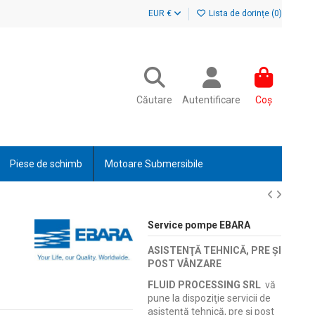
EUR €
Lista de dorințe (
0
)
Căutare
Autentificare
Coș
Piese de schimb
Motoare Submersibile
Service pompe EBARA
ASISTENŢĂ TEHNICĂ, PRE ŞI
POST VÂNZARE
FLUID PROCESSING SRL
vă
pune la dispoziţie servicii de
asistenţă tehnică, pre şi post