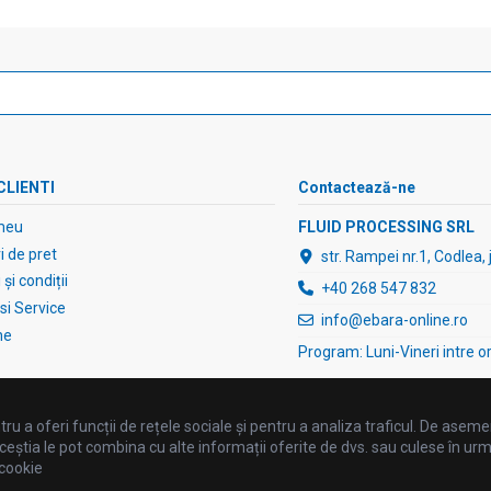
CLIENTI
Contactează-ne
meu
FLUID PROCESSING SRL
 de pret
str. Rampei nr.1, Codlea,
și condiții
+40 268 547 832
 si Service
info@ebara-online.ro
ne
Program: Luni-Vineri intre o
ru a oferi funcții de rețele sociale și pentru a analiza traficul. De asemen
ceștia le pot combina cu alte informații oferite de dvs. sau culese în urma fo
 cookie