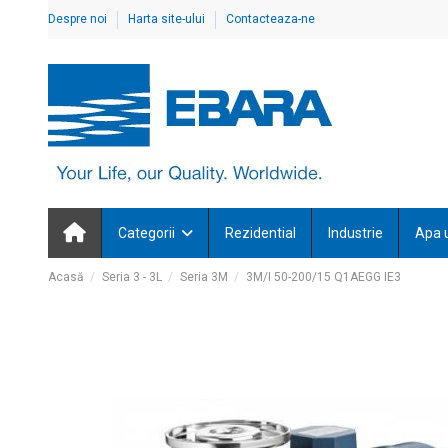
Despre noi
Harta site-ului
Contacteaza-ne
Categorii
Rezidential
Industrie
Apa 
Acasă
Seria 3 - 3L
Seria 3M
3M/I 50-200/15 Q1AEGG IE3