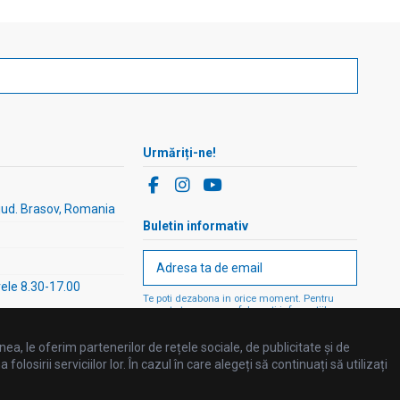
Urmăriți-ne!
 jud. Brasov, Romania
Buletin informativ
rele 8.30-17.00
Te poti dezabona in orice moment. Pentru
aceasta te rugam sa folosesti informatiile
noastre de contact din nota legala.
ea, le oferim partenerilor de rețele sociale, de publicitate și de
losirii serviciilor lor. În cazul în care alegeți să continuați să utilizați