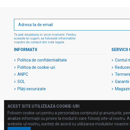
Te poti dezabona in orice moment. Pentru
aceasta te rugam sa folosesti informatiile
noastre de contact din nota legala.
INFORMATII
SERVICII 
Politica de confidentialitate
Contul 
Politica de cookie-uri
Reduceri
ANPC
Termeni 
SOL
Garantii
Plăți securizate
Magazi
ACEST SITE UTILIZEAZĂ COOKIE-URI
Folosim cookie-uri pentru a personaliza conținutul și anunțurile, pent
analize informații cu privire la modul în care folosiți site-ul nostru. A
website-ul nostru, sunteți de acord cu utilizarea modulelor noastre