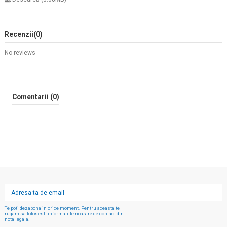
Recenzii
(0)
No reviews
Comentarii (0)
Te poti dezabona in orice moment. Pentru aceasta te
rugam sa folosesti informatiile noastre de contact din
nota legala.