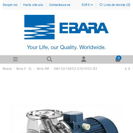
Despre noi
Harta site-ului
Contacteaza-ne
EUR €
Lista de dorințe (
0
)
0
Acasă
Seria 3 - 3L
Seria 3M
3M/I 50-160/5,5 Q1Q1VGG IE3