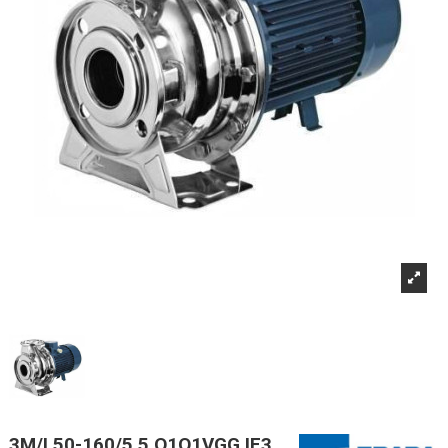
3M/I 50-160/5,5 Q1Q1VGG IE3