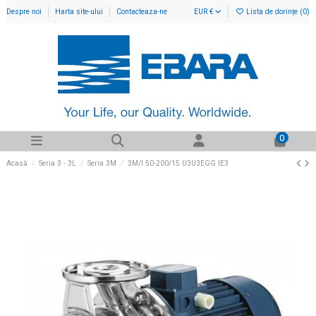
Despre noi
Harta site-ului
Contacteaza-ne
EUR €
Lista de dorințe (
0
)
0
Acasă
Seria 3 - 3L
Seria 3M
3M/I 50-200/15 U3U3EGG IE3