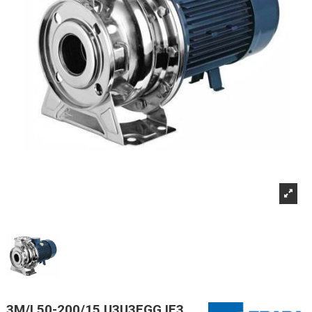
3M/I 50-200/15 U3U3EGG IE3