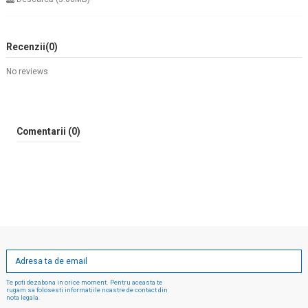
Recenzii
(0)
No reviews
Comentarii (0)
Te poti dezabona in orice moment. Pentru aceasta te
rugam sa folosesti informatiile noastre de contact din
nota legala.