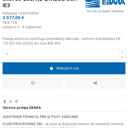
IE3
Referinţă
1330976806I
3.077,00 €
Fără TVA
Livrare in 5 - 8 saptamani
Pompa electrica centrifuga (monobloc) fabricata conform standardului EN
733 (EX DIN 24255) din inox AISI 304
Adaugă în coș
Service pompe EBARA
ASISTENŢĂ TEHNICĂ, PRE ŞI POST VÂNZARE
FLUID PROCESSING SRL
vă pune la dispoziţie servicii de asistenţă tehnică,