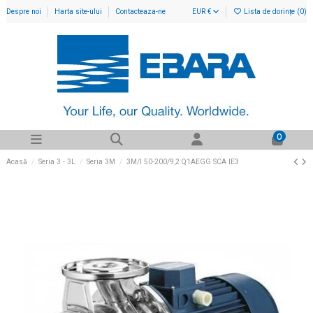
Despre noi
Harta site-ului
Contacteaza-ne
EUR €
Lista de dorințe (
0
)
0
Acasă
Seria 3 - 3L
Seria 3M
3M/I 50-200/9,2 Q1AEGG SCA IE3