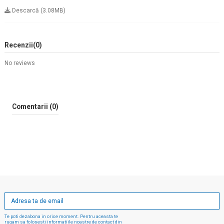
Descarcă (3.08MB)
Recenzii
(0)
No reviews
Comentarii (0)
Te poti dezabona in orice moment. Pentru aceasta te
rugam sa folosesti informatiile noastre de contact din