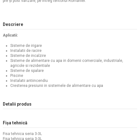
pre şi post vânzare, pe întreg teritoriul Romaniei.
Descriere
Aplicatii:
Sisteme de irigare
Instalatii de racire
Sisteme de incalzire
Sisteme de alimentare cu apa in domenii comerciale, industriale,
agricole si rezidentiale
Sisteme de spalare
Piscine
Instalatii antiincendiu
Cresterea presiunii in sistemele de alimentare cu apa
Detalii produs
Fișa tehnică
Fisa tehnica seria 3-3L
Fisa tehnica seria 3-3L