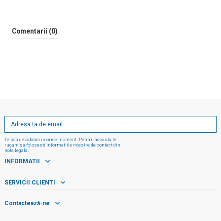
Comentarii (0)
Te poti dezabona in orice moment. Pentru aceasta te
rugam sa folosesti informatiile noastre de contact din
nota legala.
INFORMATII
SERVICII CLIENTI
Contactează-ne