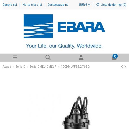
Despre noi
Harta site-ului
Contacteaza-ne
EUR €
Lista de dorințe (
0
)
0
Acasă
Seria D
Seria DMLV-DMLVF
100DMLVF55.2T6BG