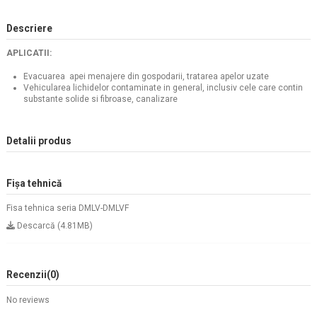
Descriere
APLICATII:
Evacuarea apei menajere din gospodarii, tratarea apelor uzate
Vehicularea lichidelor contaminate in general, inclusiv cele care contin
substante solide si fibroase, canalizare
Detalii produs
Fișa tehnică
Fisa tehnica seria DMLV-DMLVF
Descarcă (4.81MB)
Recenzii
(0)
No reviews