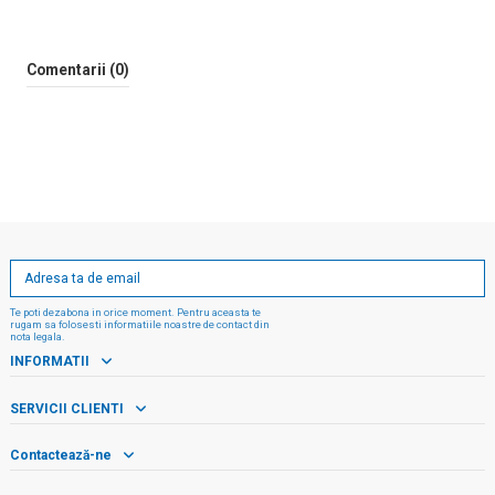
Comentarii (0)
Te poti dezabona in orice moment. Pentru aceasta te
rugam sa folosesti informatiile noastre de contact din
nota legala.
INFORMATII
SERVICII CLIENTI
Contactează-ne