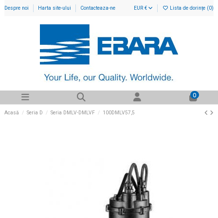
Despre noi
Harta site-ului
Contacteaza-ne
EUR €
Lista de dorințe (
0
)
0
Acasă
Seria D
Seria DMLV-DMLVF
100DMLV57,5