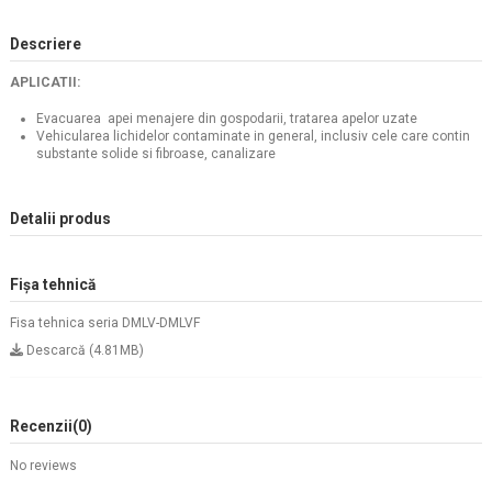
Descriere
APLICATII:
Evacuarea apei menajere din gospodarii, tratarea apelor uzate
Vehicularea lichidelor contaminate in general, inclusiv cele care contin
substante solide si fibroase, canalizare
Detalii produs
Fișa tehnică
Fisa tehnica seria DMLV-DMLVF
Descarcă (4.81MB)
Recenzii
(0)
No reviews