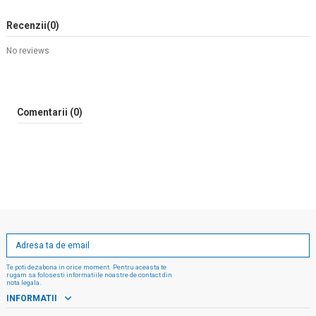
Recenzii
(0)
No reviews
Comentarii (0)
Te poti dezabona in orice moment. Pentru aceasta te
rugam sa folosesti informatiile noastre de contact din
nota legala.
INFORMATII