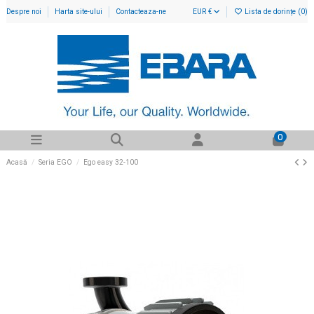
Despre noi
Harta site-ului
Contacteaza-ne
EUR €
Lista de dorințe (
0
)
0
Acasă
Seria EGO
Ego easy 32-100