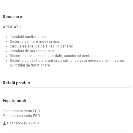
Descriere
APLICATII
Instalatii sanitare mici
Sisteme sanitare medii si mari
Circularea apei calde si reci in general
Instalatii de aer conditionat
Sisteme de incalzire industriale, casnice si centrale
Sisteme cu debit constant si variabil unde este necesara optimizarea
punctului de functionare
Detalii produs
Fișa tehnică
Fisa tehnica seria EGO
Fisa tehnica seria EGO
Descarcă (9.42MB)