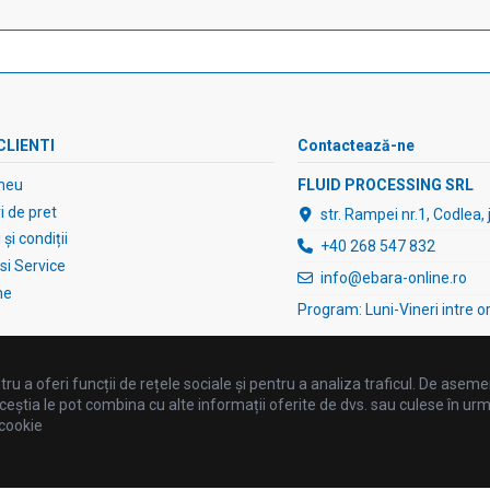
CLIENTI
Contactează-ne
meu
FLUID PROCESSING SRL
 de pret
str. Rampei nr.1, Codlea,
și condiții
+40 268 547 832
 si Service
info@ebara-online.ro
ne
Program: Luni-Vineri intre o
ru a oferi funcții de rețele sociale și pentru a analiza traficul. De asemen
ceștia le pot combina cu alte informații oferite de dvs. sau culese în urma fo
 cookie
©2025 FLUID PROCESSING SRL