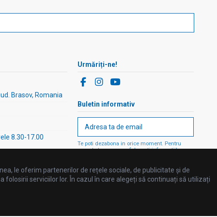
Urmăriți-ne!
 jud. Brasov, Romania
Buletin informativ
rele 8.30-17.00
Te poti dezabona in orice moment. Pentru
aceasta te rugam sa folosesti informatiile
noastre de contact din nota legala.
ea, le oferim partenerilor de rețele sociale, de publicitate și de
losirii serviciilor lor. În cazul în care alegeți să continuați să utilizați