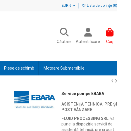
EUR €
Lista de dorințe (
0
)
Căutare
Autentificare
Coș
Piese de schimb
Motoare Submersibile
Service pompe EBARA
ASISTENŢĂ TEHNICĂ, PRE ŞI
POST VÂNZARE
FLUID PROCESSING SRL
vă
pune la dispoziţie servicii de
asistenţă tehnică, pre şi post