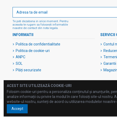
Te poti dezabona in orice moment. Pentru
aceasta te rugam sa folosesti informatiile
noastre de contact din nota legala.
INFORMATII
SERVICII 
Politica de confidentialitate
Contul 
Politica de cookie-uri
Reduceri
ANPC
Termeni 
SOL
Garantii
Plăți securizate
Magazi
ACEST SITE UTILIZEAZĂ COOKIE-URI
Folosim cookie-uri pentru a personaliza conținutul și anunțurile, pent
analize informații cu privire la modul în care folosiți site-ul nostru. A
website-ul nostru, sunteți de acord cu utilizarea modulelor noastre
Accept