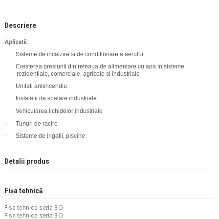
Descriere
Aplicatii:
·
Sisteme de incalzire si de conditionare a aerului
·
Cresterea presiunii din reteaua de alimentare cu apa in sisteme
rezidentiale, comerciale, agricole si industriale
·
Unitati antiincendiu
·
Instalatii de spalare industriale
·
Vehicularea lichidelor industriale
·
Tunuri de racire
·
Sisteme de irigatii, piscine
Detalii produs
Fișa tehnică
Fisa tehnica seria 3 D
Fisa tehnica seria 3 D