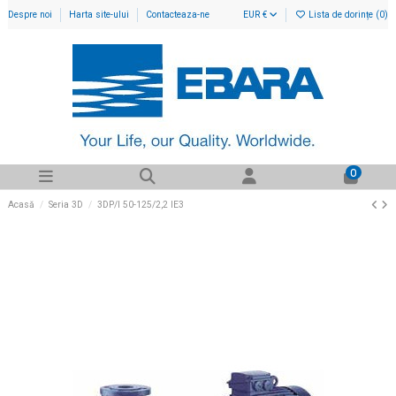
Despre noi
Harta site-ului
Contacteaza-ne
EUR €
Lista de dorințe (
0
)
0
Acasă
Seria 3D
3DP/I 50-125/2,2 IE3