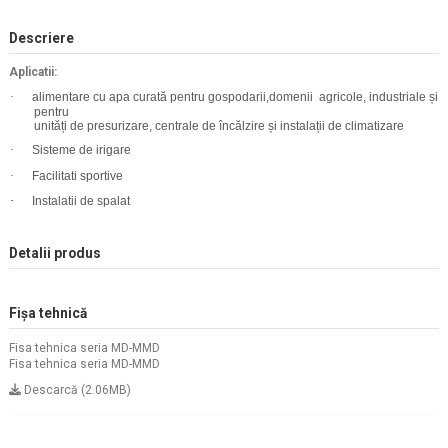
Descriere
Aplicatii:
·
alimentare cu apa curată pentru gospodarii,domenii
agricole, industriale și
pentru
unități de presurizare, centrale de încălzire și instalații de climatizare
·
Sisteme de irigare
·
Facilitati sportive
·
Instalatii de spalat
Detalii produs
Fișa tehnică
Fisa tehnica seria MD-MMD
Fisa tehnica seria MD-MMD
Descarcă (2.06MB)