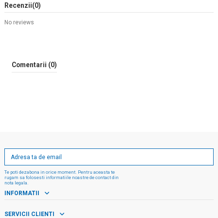
Recenzii
(0)
No reviews
Comentarii (0)
Te poti dezabona in orice moment. Pentru aceasta te
rugam sa folosesti informatiile noastre de contact din
nota legala.
INFORMATII
SERVICII CLIENTI