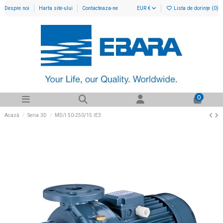
Despre noi
Harta site-ului
Contacteaza-ne
EUR €
Lista de dorințe (
0
)
0
Acasă
Seria 3D
MD/I 50-250/15 IE3