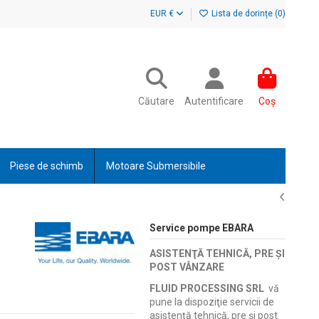
EUR €
Lista de dorințe (
0
)
Căutare
Autentificare
Coș
Piese de schimb
Motoare Submersibile
Service pompe EBARA
ASISTENŢĂ TEHNICĂ, PRE ŞI
POST VÂNZARE
FLUID PROCESSING SRL
vă
pune la dispoziţie servicii de
asistenţă tehnică, pre şi post