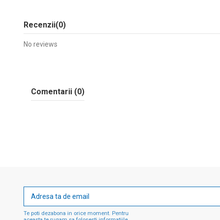
Recenzii
(0)
No reviews
Comentarii (0)
Te poti dezabona in orice moment. Pentru
aceasta te rugam sa folosesti informatiile