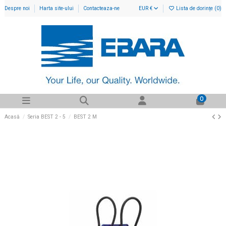
Despre noi
Harta site-ului
Contacteaza-ne
EUR €
Lista de dorințe (
0
)
0
Acasă
Seria BEST 2 - 5
BEST 2 M