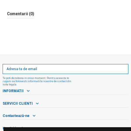
Comentarii (0)
Te poti dezabona in orice moment. Pentru aceasta te
rugam sa folosesti informatiile noastre de contact din
nota legala.
INFORMATII
SERVICII CLIENTI
Contactează-ne
Urmăriți-ne!