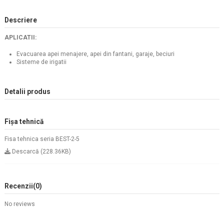
Descriere
APLICATII:
Evacuarea apei menajere, apei din fantani, garaje, beciuri
Sisteme de irigatii
Detalii produs
Fișa tehnică
Fisa tehnica seria BEST-2-5
Descarcă (228.36KB)
Recenzii
(0)
No reviews