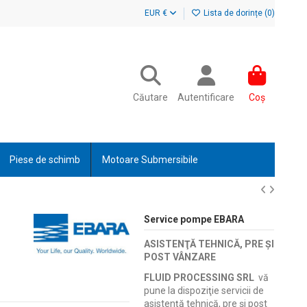
EUR €
Lista de dorințe (
0
)
Căutare
Autentificare
Coș
Piese de schimb
Motoare Submersibile
Service pompe EBARA
ASISTENŢĂ TEHNICĂ, PRE ŞI
POST VÂNZARE
FLUID PROCESSING SRL
vă
pune la dispoziţie servicii de
asistenţă tehnică, pre şi post