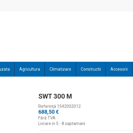
uzata
Agricultura
Climatizare
Constructii
Accesorii
SWT 300 M
Referinţă
1542002012
688,50 €
Fără TVA
Livrare in 5 - 8 saptamani