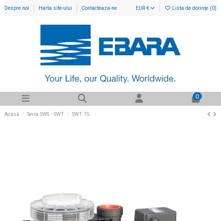
Despre noi
Harta site-ului
Contacteaza-ne
EUR €
Lista de dorințe (
0
)
0
Acasă
Seria SWS - SWT
SWT 75