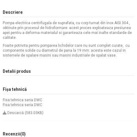
Descriere
Pompa electrica centrifugala de suprafata, cu corp turnat din inox AISI 304 ,
obtinute prin procesul de hidroformare: acest proces exploateaza presiunea
apei pentru a deforma materialul si garanteaza cele mai inalte standarde de
calitate.
Foarte potrivita pentru pomparea lichidelor care nu sunt complet curate, cu
componente solide cu diametrul de pana la 19 mm: acesta este cazul in
sistemele de spalare masini sau masini industriale de spalat vase.
Detalii produs
Fișa tehnică
Fisa tehnica seria DWC
Fisa tehnica seria DWC
Descarcă (583.03KB)
Recenzii
(0)