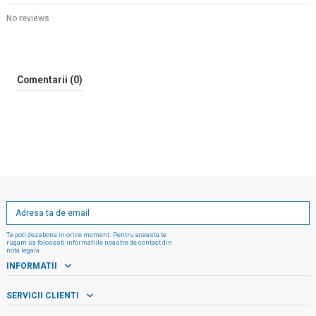
No reviews
Comentarii (0)
Te poti dezabona in orice moment. Pentru aceasta te
rugam sa folosesti informatiile noastre de contact din
nota legala.
INFORMATII
SERVICII CLIENTI