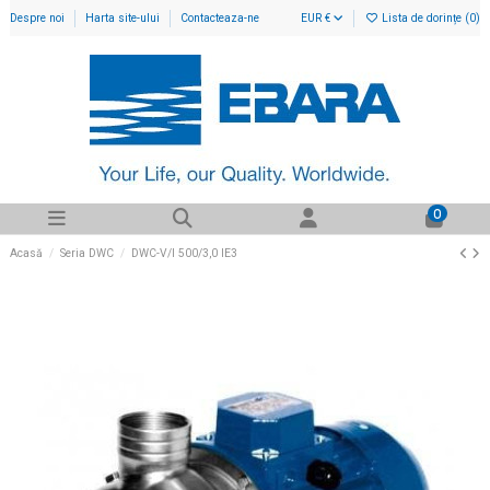
Despre noi
Harta site-ului
Contacteaza-ne
EUR €
Lista de dorințe (
0
)
0
Acasă
Seria DWC
DWC-V/I 500/3,0 IE3