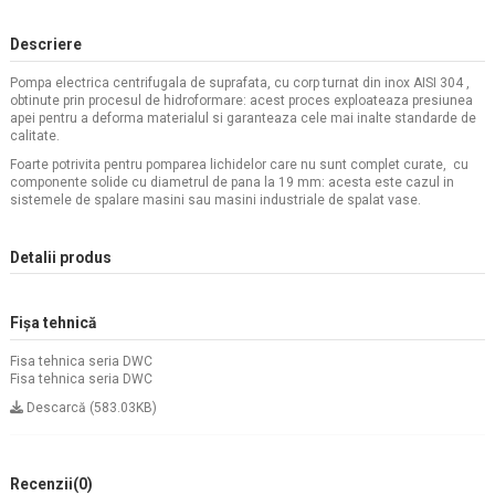
Descriere
Pompa electrica centrifugala de suprafata, cu corp turnat din inox AISI 304 ,
obtinute prin procesul de hidroformare: acest proces exploateaza presiunea
apei pentru a deforma materialul si garanteaza cele mai inalte standarde de
calitate.
Foarte potrivita pentru pomparea lichidelor care nu sunt complet curate, cu
componente solide cu diametrul de pana la 19 mm: acesta este cazul in
sistemele de spalare masini sau masini industriale de spalat vase.
Detalii produs
Fișa tehnică
Fisa tehnica seria DWC
Fisa tehnica seria DWC
Descarcă (583.03KB)
Recenzii
(0)