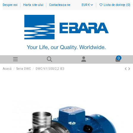
Despre noi
Harta site-ului
Contacteaza-ne
EUR €
Lista de dorințe (
0
)
0
Acasă
Seria DWC
DWC-V/I 500/2,2 IE3