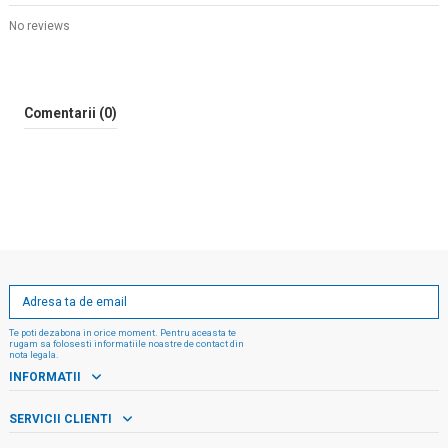
No reviews
Comentarii (0)
Te poti dezabona in orice moment. Pentru aceasta te
rugam sa folosesti informatiile noastre de contact din
nota legala.
INFORMATII
SERVICII CLIENTI