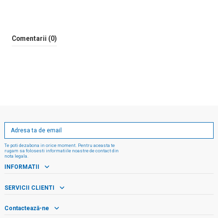
Comentarii (0)
Te poti dezabona in orice moment. Pentru aceasta te
rugam sa folosesti informatiile noastre de contact din
nota legala.
INFORMATII
SERVICII CLIENTI
Contactează-ne