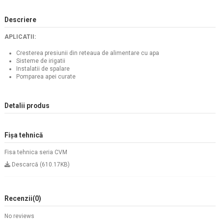
Descriere
APLICATII:
Cresterea presiunii din reteaua de alimentare cu apa
Sisteme de irigatii
Instalatii de spalare
Pomparea apei curate
Detalii produs
Fișa tehnică
Fisa tehnica seria CVM
Descarcă (610.17KB)
Recenzii
(0)
No reviews