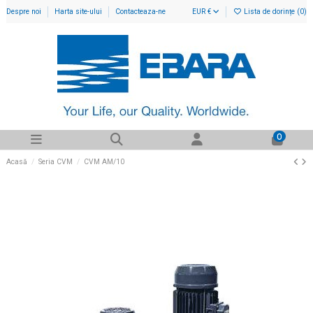
Despre noi
Harta site-ului
Contacteaza-ne
EUR €
Lista de dorințe (
0
)
0
Acasă
Seria CVM
CVM AM/10