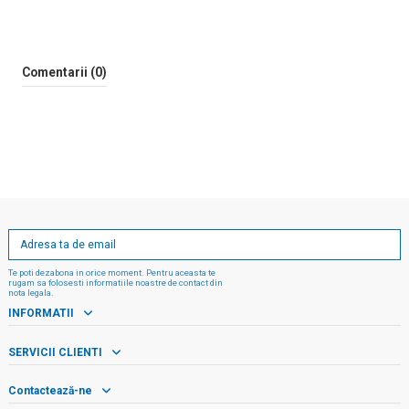
Comentarii (0)
Te poti dezabona in orice moment. Pentru aceasta te
rugam sa folosesti informatiile noastre de contact din
nota legala.
INFORMATII
SERVICII CLIENTI
Contactează-ne