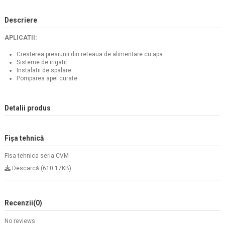
Descriere
APLICATII:
Cresterea presiunii din reteaua de alimentare cu apa
Sisteme de irigatii
Instalatii de spalare
Pomparea apei curate
Detalii produs
Fișa tehnică
Fisa tehnica seria CVM
Descarcă (610.17KB)
Recenzii
(0)
No reviews