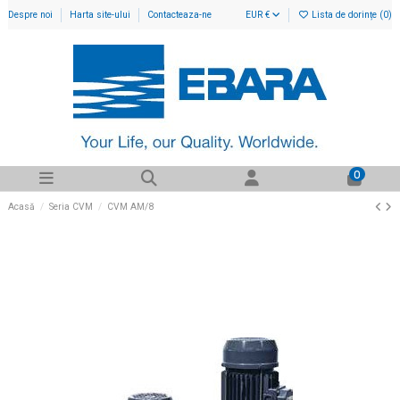
Despre noi
Harta site-ului
Contacteaza-ne
EUR €
Lista de dorințe (
0
)
0
Acasă
Seria CVM
CVM AM/8