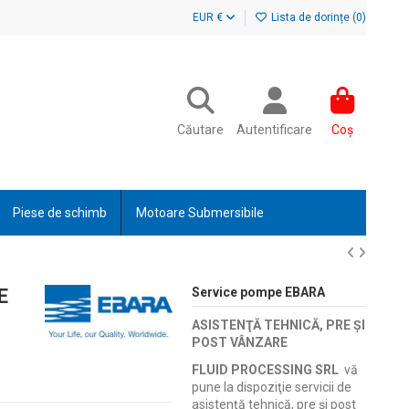
EUR €
Lista de dorințe (
0
)
Căutare
Autentificare
Coș
Piese de schimb
Motoare Submersibile
E
Service pompe EBARA
ASISTENŢĂ TEHNICĂ, PRE ŞI
POST VÂNZARE
FLUID PROCESSING SRL
vă
pune la dispoziţie servicii de
asistenţă tehnică, pre şi post