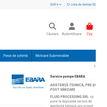
EUR €
Lista de dorințe (
0
)
Căutare
Autentificare
Coș
Piese de schimb
Motoare Submersibile
Service pompe EBARA
ASISTENŢĂ TEHNICĂ, PRE ŞI
POST VÂNZARE
FLUID PROCESSING SRL
vă
pune la dispoziţie servicii de
asistenţă tehnică, pre şi post