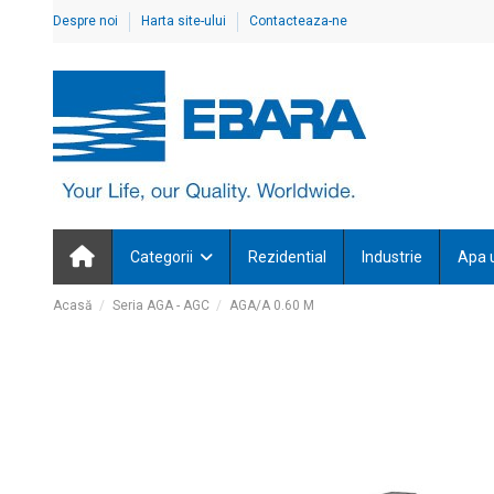
Despre noi
Harta site-ului
Contacteaza-ne
Categorii
Rezidential
Industrie
Apa 
Acasă
Seria AGA - AGC
AGA/A 0.60 M