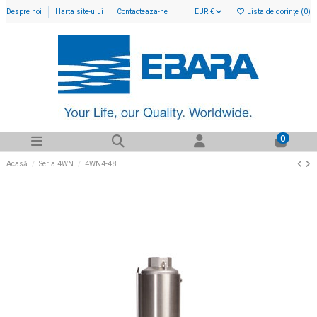
Despre noi
Harta site-ului
Contacteaza-ne
EUR €
Lista de dorințe (
0
)
0
Acasă
Seria 4WN
4WN4-48