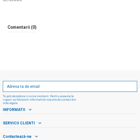
No reviews
Comentarii (0)
Te poti dezabona in orice moment. Pentru aceasta te
rugam sa folosesti informatiile noastre de contact din
nota legala.
INFORMATII
SERVICII CLIENTI
Contactează-ne