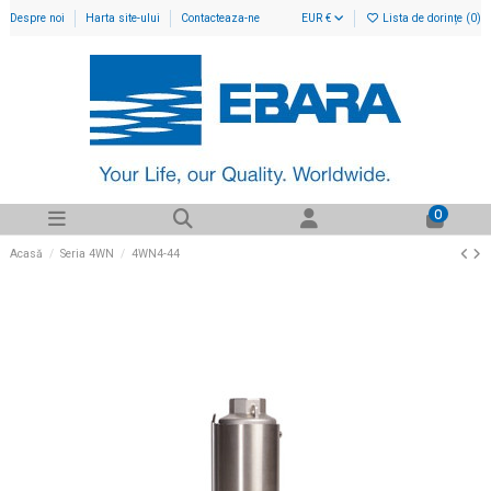
Despre noi
Harta site-ului
Contacteaza-ne
EUR €
Lista de dorințe (
0
)
0
Acasă
Seria 4WN
4WN4-44