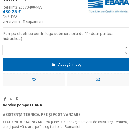
Referinţă
2557040044A
480,25 €
Fără TVA
Livrare in 5 - 8 saptamani
Pompa electrica centrifuga submersibila de 4
” (doar partea
hidraulica)
Adaugă în coș
Service pompe EBARA
ASISTENŢĂ TEHNICĂ, PRE ŞI POST VÂNZARE
FLUID PROCESSING SRL
vă pune la dispoziţie servicii de asistenţă tehnică,
pre şi post vânzare, pe întreg teritoriul Romaniei.