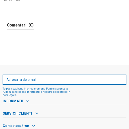
No reviews
Comentarii (0)
Te poti dezabona in orice moment. Pentru aceasta te
rugam sa folosesti informatiile noastre de contact din
nota legala.
INFORMATII
SERVICII CLIENTI
Contactează-ne