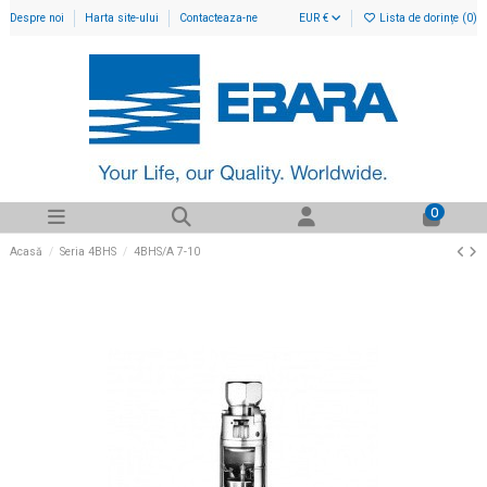
Despre noi
Harta site-ului
Contacteaza-ne
EUR €
Lista de dorințe (
0
)
0
Acasă
Seria 4BHS
4BHS/A 7-10