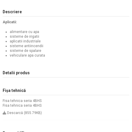
Descriere
Aplicatii:
alimentare cu apa
sisteme de irigatii
aplicatii industriale
sisteme antiincendii
sisteme de spalare
vehiculare apa curata
Detalii produs
Fișa tehnică
Fisa tehnica seria 4BHS
Fisa tehnica seria 4BHS
Descarcă (855.79KB)