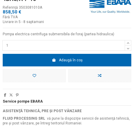
Referinţă
3503081010A
858,50 €
Fără TVA
Livrare in 5 - 8 saptamani
Pompa electrica centrifuga submersibila de foraj (partea hidraulica)
Adaugă în coș
Service pompe EBARA
ASISTENŢĂ TEHNICĂ, PRE ŞI POST VÂNZARE
FLUID PROCESSING SRL
vă pune la dispoziţie servicii de asistenţă tehnică,
pre şi post vânzare, pe întreg teritoriul Romaniei.