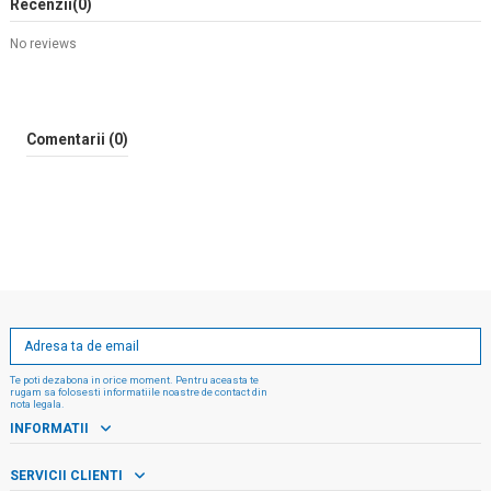
Recenzii
(0)
No reviews
Comentarii (0)
Te poti dezabona in orice moment. Pentru aceasta te
rugam sa folosesti informatiile noastre de contact din
nota legala.
INFORMATII
SERVICII CLIENTI