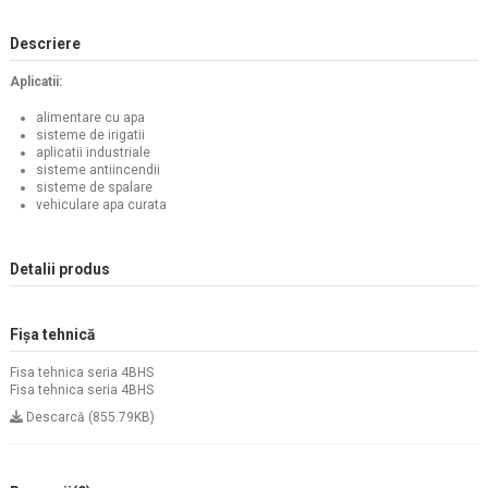
Descriere
Aplicatii:
alimentare cu apa
sisteme de irigatii
aplicatii industriale
sisteme antiincendii
sisteme de spalare
vehiculare apa curata
Detalii produs
Fișa tehnică
Fisa tehnica seria 4BHS
Fisa tehnica seria 4BHS
Descarcă (855.79KB)