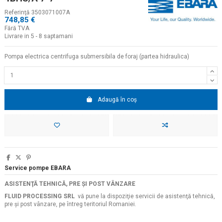
Referinţă
3503071007A
748,85 €
Fără TVA
Livrare in 5 - 8 saptamani
Pompa electrica centrifuga submersibila de foraj (partea hidraulica)
Adaugă în coș
Service pompe EBARA
ASISTENŢĂ TEHNICĂ, PRE ŞI POST VÂNZARE
FLUID PROCESSING SRL
vă pune la dispoziţie servicii de asistenţă tehnică,
pre şi post vânzare, pe întreg teritoriul Romaniei.