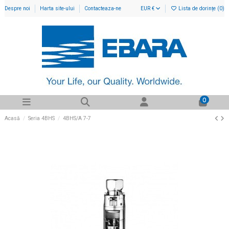
Despre noi
Harta site-ului
Contacteaza-ne
EUR €
Lista de dorințe (
0
)
0
Acasă
Seria 4BHS
4BHS/A 7-7