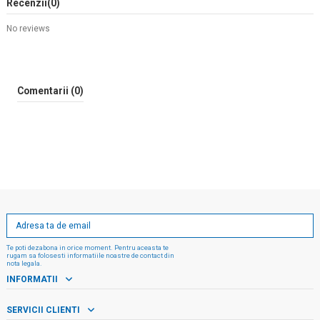
Recenzii
(0)
No reviews
Comentarii (0)
Te poti dezabona in orice moment. Pentru aceasta te
rugam sa folosesti informatiile noastre de contact din
nota legala.
INFORMATII
SERVICII CLIENTI