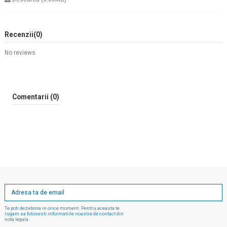
Recenzii
(0)
No reviews
Comentarii (0)
Te poti dezabona in orice moment. Pentru aceasta te
rugam sa folosesti informatiile noastre de contact din
nota legala.