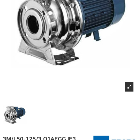
3M/I 50-125/3 Q1AEGG IE3