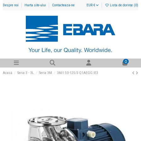
Despre noi
Harta site-ului
Contacteaza-ne
EUR €
Lista de dorințe (
0
)
0
Acasă
Seria 3 - 3L
Seria 3M
3M/I 50-125/3 Q1AEGG IE3