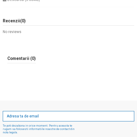
Recenzii
(0)
No reviews
Comentarii (0)
Te poti dezabona in orice moment. Pentru aceasta te
rugam sa folosesti informatiile noastre de contact din
nota legala.