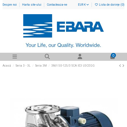
Despre noi
Harta site-ului
Contacteaza-ne
EUR €
Lista de dorințe (
0
)
0
Acasă
Seria 3 - 3L
Seria 3M
3M/I 50-125/3 SCA IE3 U3CEGG