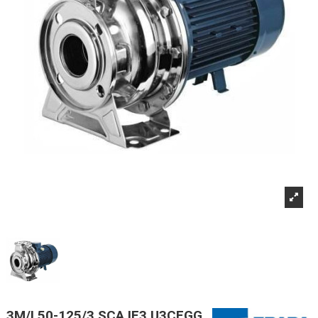
3M/I 50-125/3 SCA IE3 U3CEGG