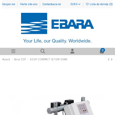
Despre noi
Harta site-ului
Contacteaza-ne
EUR €
Lista de dorințe (
0
)
0
Acasă
Seria 2GP
K2GP COMPACT B/15M 304M