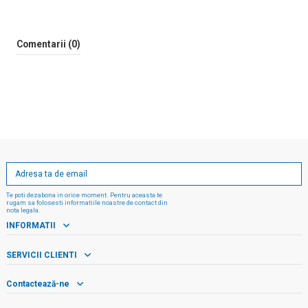
Comentarii (0)
Te poti dezabona in orice moment. Pentru aceasta te
rugam sa folosesti informatiile noastre de contact din
nota legala.
INFORMATII
SERVICII CLIENTI
Contactează-ne