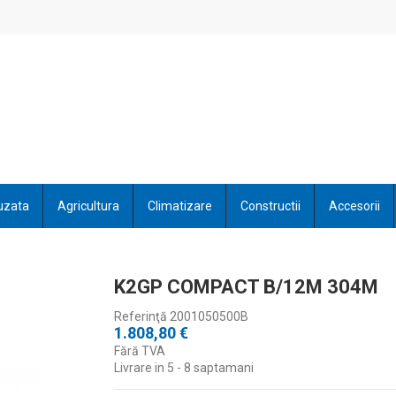
uzata
Agricultura
Climatizare
Constructii
Accesorii
K2GP COMPACT B/12M 304M
Referinţă
2001050500B
1.808,80 €
Fără TVA
Livrare in 5 - 8 saptamani