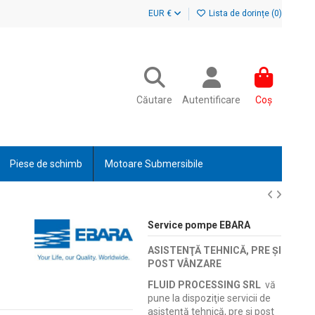
EUR €
Lista de dorințe (
0
)
Căutare
Autentificare
Coș
Piese de schimb
Motoare Submersibile
Service pompe EBARA
ASISTENŢĂ TEHNICĂ, PRE ŞI
POST VÂNZARE
FLUID PROCESSING SRL
vă
pune la dispoziţie servicii de
asistenţă tehnică, pre şi post